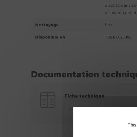
d'achat, dans so
à l'abri du gel et
Nettoyage
Eau.
Disponible en
Tube 0.33 KG
Documentation techniq
Fiche technique
Télécharger
This