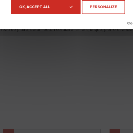
OK, ACCEPT ALL
PERSONALIZE
arreau de plâtre, béton, béton cellulaire, ciment, brique, pierre et ancie