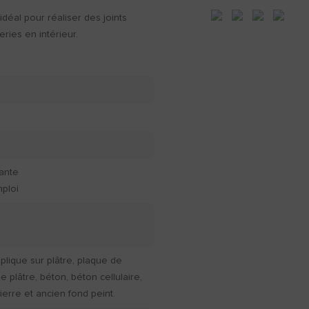
déal pour réaliser des joints
eries en intérieur.
rante
mploi
pplique sur plâtre, plaque de
e plâtre, béton, béton cellulaire,
pierre et ancien fond peint.