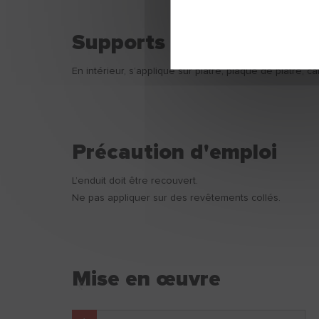
Supports
En intérieur, s’applique sur plâtre, plaque de plâtre, c
Précaution d'emploi
L’enduit doit être recouvert.
Ne pas appliquer sur des revêtements collés.
Mise en œuvre