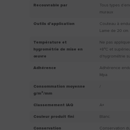
Recouvrable par
Tous types d’en
muraux
Outils d'application
Couteau à endui
Lame de 20 cm.
Température et
Ne pas applique
hygrométrie de mise en
+8°C et supérie
œuvre
d’hygrométrie s
Adhérence
Adhérence endui
Mpa.
Consommation moyenne
/
g/m²/mm
Classemement IAQ
A+
Couleur produit fini
Blanc.
Conservation
Conservation du 