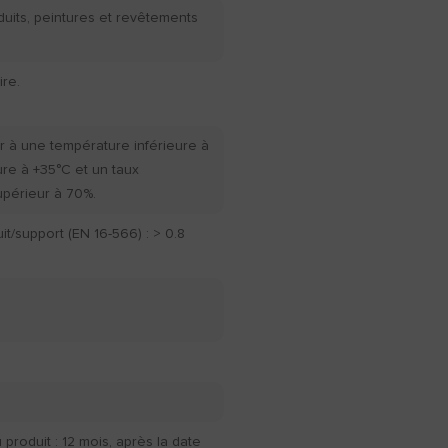
duits, peintures et revêtements
re.
r à une température inférieure à
ure à +35°C et un taux
upérieur à 70%.
t/support (EN 16-566) : > 0.8
produit : 12 mois, après la date