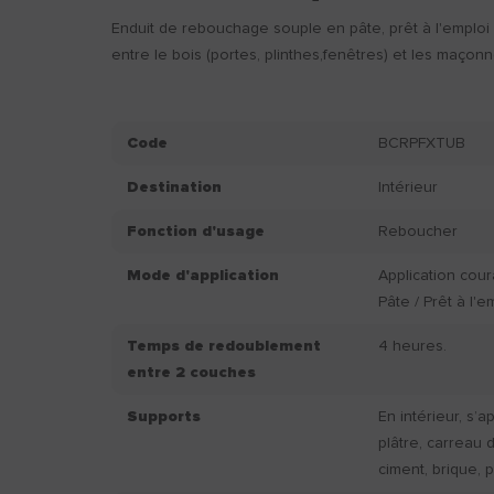
Enduit de rebouchage souple en pâte, prêt à l'emploi i
entre le bois (portes, plinthes,fenêtres) et les maçonn
Code
BCRPFXTUB
Destination
Intérieur
Fonction d'usage
Reboucher
Mode d'application
Application cou
Pâte / Prêt à l'e
Temps de redoublement
4 heures.
entre 2 couches
Supports
En intérieur, s’a
plâtre, carreau d
ciment, brique, 