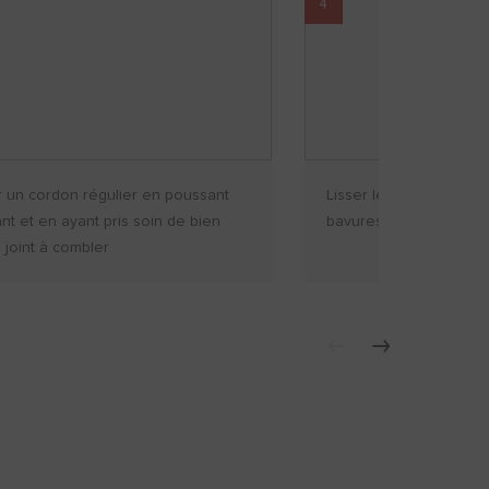
4
r un cordon régulier en poussant
Lisser le joint à l'état 
ant et en ayant pris soin de bien
bavures à l'éponge
e joint à combler