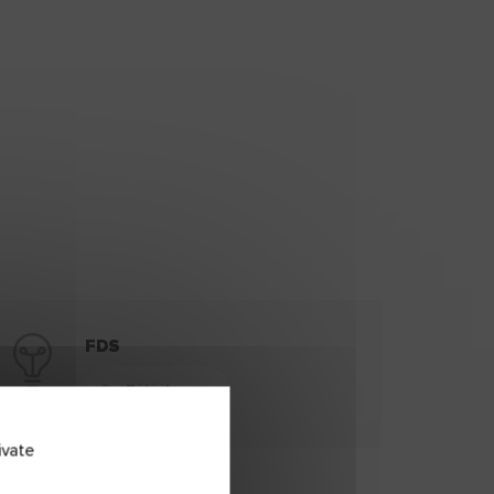
FDS
Télécharger
ivate