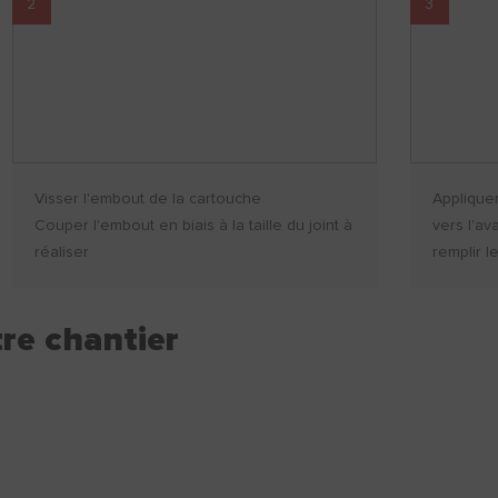
2
3
Visser l'embout de la cartouche
Applique
Couper l'embout en biais à la taille du joint à
vers l'av
réaliser
remplir l
re chantier