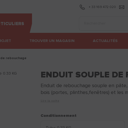
+ 33 169 472 020
Effectuer une recherc
TICULIERS
ROJET
TROUVER UN MAGASIN
ACTUALITÉS
e de rebouchage
ENDUIT SOUPLE DE
Enduit de rebouchage souple en pâte, pr
bois (portes, plinthes,fenêtres) et les m
Lire la suite
Conditionnement