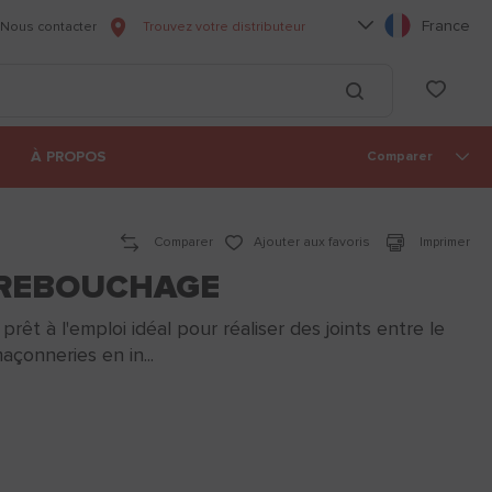
Choisissez votre l
France
Nous contacter
Trouvez votre distributeur
he
List
Lancer la recherc
À PROPOS
Comparer
Comparer
Ajouter aux favoris
Imprimer
 REBOUCHAGE
êt à l'emploi idéal pour réaliser des joints entre le
açonneries en in...