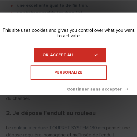
une excellente qualité de finition,
un séchage rapide (environ 4h),
une mise en peinture possible après 8h,
une formulation intégrant 15 % de matière recyclée.
This site uses cookies and gives you control over what you want
to activate
Disponible en plusieurs formats (
5 kg
,
9 kg
,
17 kg
,
22 kg
), il
s’adapte aux différentes tailles de chantiers. Les surfaces
OK, ACCEPT ALL
associées à chaque format sont données à titre indicatif et
peuvent varier selon l’état du support et l’épaisseur
d’application .
PERSONALIZE
Les seaux ont été conçus pour faciliter l’utilisation au
rouleau, avec des formes ergonomiques adaptées à la taille
du chantier.
2. Je dépose l’enduit au rouleau
Le
rouleau à enduire TOUPRET SYSTEM 180 mm
permet une
dépose régulière, homogène et maîtrisée de l’enduit.