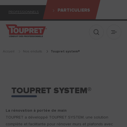
PARTICULIERS
PROFESSIONNELS
Afficher le 
Ouvrir
Accueil
Nos enduits
toupret system®
TOUPRET SYSTEM®
La rénovation à portée de main
TOUPRET a développé
TOUPRET SYSTEM
, une solution
complète et facilitante pour rénover murs et plafonds avec