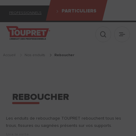
PARTICULIERS
PROFESSIONNELS
Afficher le 
Ouvrir
Accueil
Nos enduits
reboucher
REBOUCHER
Les enduits de rebouchage TOUPRET rebouchent tous les
trous, fissures ou saignées présents sur vos supports.
Lire la suite