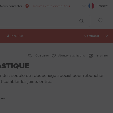
Choisissez votre l
France
Nous contacter
Trouvez votre distributeur
he
List
Lancer la recherc
À PROPOS
Comparer
Comparer
Ajouter aux favoris
Imprimer
ASTIQUE
uit souple de rebouchage spécial pour reboucher
t combler les joints entre...
res