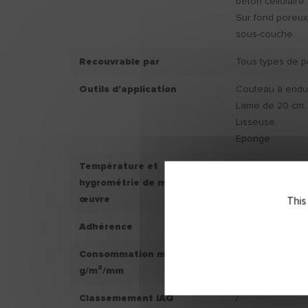
béton cellulaire.
Sur fond poreux
sous-couche.
Recouvrable par
Tous types de p
Outils d'application
Couteau à endui
Lame de 20 cm.
Lisseuse.
Eponge
Température et
Ne pas applique
hygrométrie de mise en
+8°C et supérie
œuvre
d’hygrométrie s
This
Adhérence
/
Consommation moyenne
/
g/m²/mm
Classemement IAQ
/