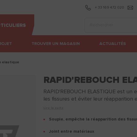
+ 33 169 472 020
Effectuer une recherc
TICULIERS
ROJET
TROUVER UN MAGASIN
ACTUALITÉS
h elastique
RAPID'REBOUCH EL
RAPID'REBOUCH ELASTIQUE est un end
les fissures et éviter leur réapparition e
Lire la suite
Souple, empêche la réapparition des fissu
Joint entre matériaux