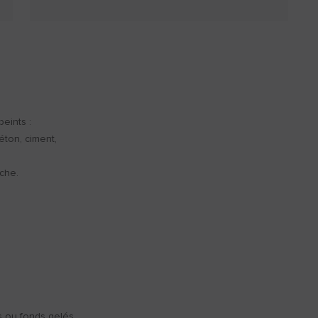
peints :
éton, ciment,
che.
s ou fonds gelés.