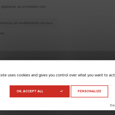
 appliquer au préalable une
eintures et revêtements muraux.
re.
r à une température inférieure à
ure à +35°C et un taux
upérieur à 70%.
 site uses cookies and gives you control over what you want to act
OK, ACCEPT ALL
PERSONALIZE