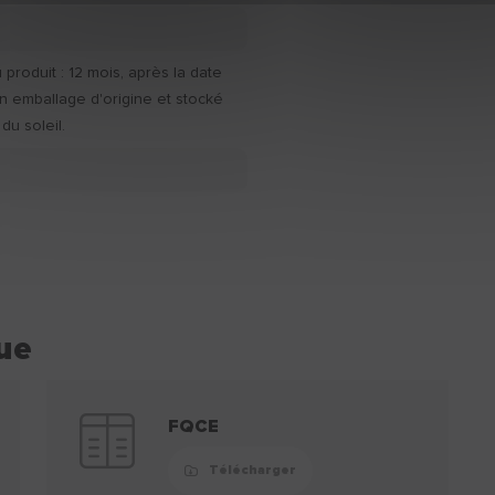
produit : 12 mois, après la date
n emballage d'origine et stocké
 du soleil.
ue
FQCE
Télécharger