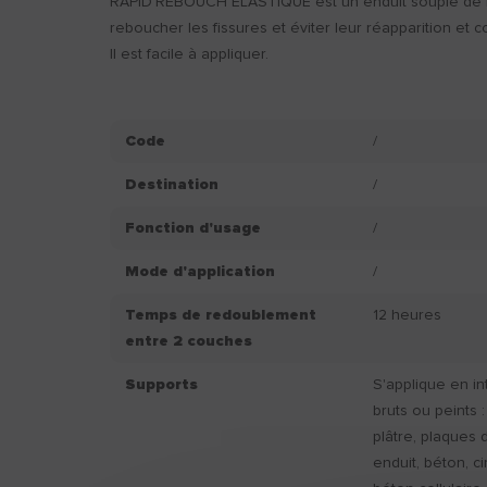
RAPID'REBOUCH ELASTIQUE est un enduit souple de 
reboucher les fissures et éviter leur réapparition et c
Il est facile à appliquer.
Code
/
Destination
/
Fonction d'usage
/
Mode d'application
/
Temps de redoublement
12 heures
entre 2 couches
Supports
S'applique en in
bruts ou peints :
plâtre, plaques 
enduit, béton, c