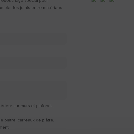
rebouchage spécial pour
ombler les joints entre matériaux.
térieur sur murs et plafonds,
de plâtre, carreaux de plâtre,
iment,