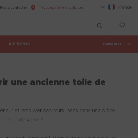
Choisissez votre l
France
Nous contacter
Trouvez votre distributeur
he
List
Lancer la recherc
À PROPOS
Comparer
r une ancienne toile de
ntérieur et retrouver des murs lisses dans une pièce
ne toile de verre ?