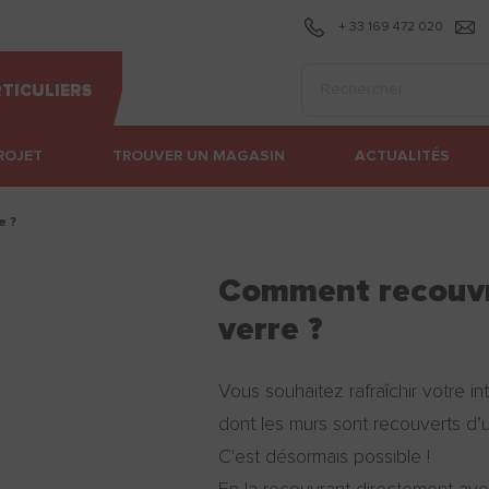
+ 33 169 472 020
Effectuer une recherc
TICULIERS
ROJET
TROUVER UN MAGASIN
ACTUALITÉS
e ?
Comment recouvri
verre ?
Vous souhaitez rafraîchir votre i
dont les murs sont recouverts d’u
C'est désormais possible !