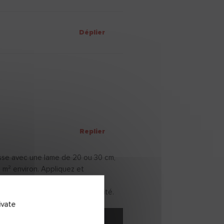
Déplier
Replier
isse avec une lame de 20 ou 30 cm,
1 m² environ. Appliquez et
ent sur toute la surface en
 obtenir une meilleure régularité.
ivate
Étape suivante