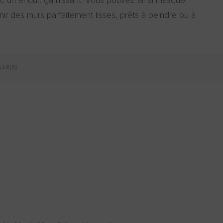
c un enduit garnissant. Vous pouvez ainsi masquer
nir des murs parfaitement lisses, prêts à peindre ou à
LLÉ(S)