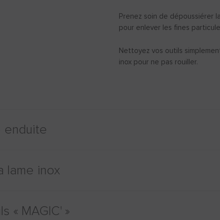
Prenez soin de dépoussiérer la
pour enlever les fines particu
Nettoyez vos outils simplement
inox pour ne pas rouiller.
e enduite
la lame inox
ls « MAGIC' »