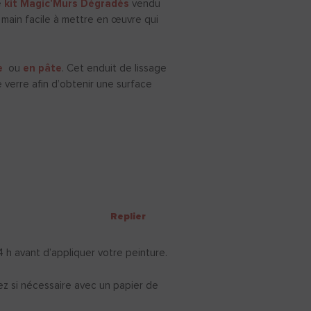
e
kit Magic’Murs Dégradés
vendu
en main facile à mettre en œuvre qui
re
ou
en pâte
. Cet enduit de lissage
 verre afin d’obtenir une surface
Replier
 h avant d’appliquer votre peinture.
ez si nécessaire avec un papier de