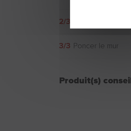
2/3
Enlever l’excéden
3/3
Poncer le mur
Produit(s) conseil