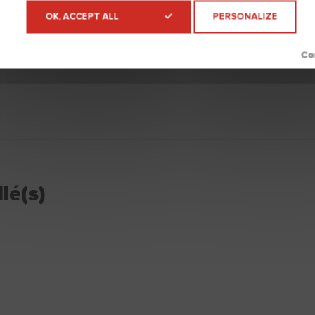
OK, ACCEPT ALL
PERSONALIZE
t d’enduit
lé(s)