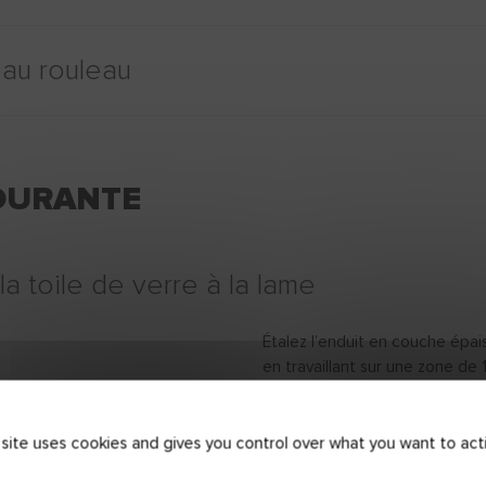
 au rouleau
OURANTE
 la toile de verre à la lame
Étalez l’enduit en couche épa
en travaillant sur une zone de 
répartissez l’enduit uniformém
chevauchant vos passages pour
 site uses cookies and gives you control over what you want to act