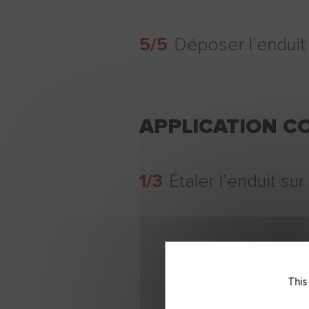
5/5
Déposer l’enduit
APPLICATION C
1/3
Étaler l’enduit sur
This