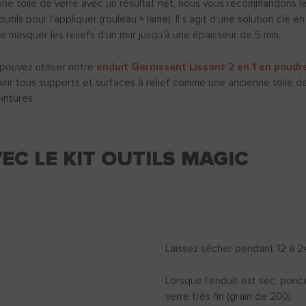
nne toile de verre avec un résultat net, nous vous recommandons l
outils pour l’appliquer (rouleau + lame). Il s’agit d’une solution clé 
 masquer les reliefs d’un mur jusqu’à une épaisseur de 5 mm.
pouvez utiliser notre
enduit Garnissant Lissant 2 en 1 en poud
ir tous supports et surfaces à relief comme une ancienne toile de
intures.
EC LE KIT OUTILS MAGIC
Laissez sécher pendant 12 à 24
Lorsque l’enduit est sec, ponc
verre très fin (grain de 200).