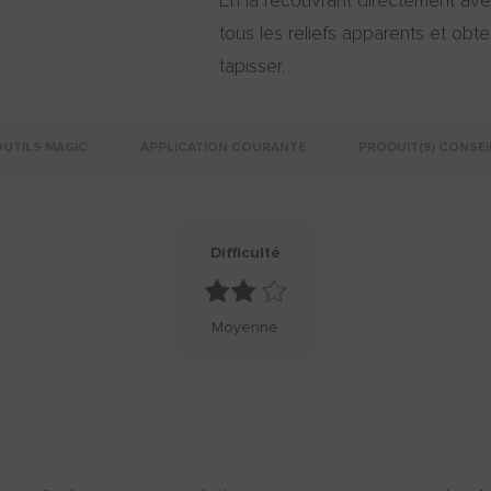
En la recouvrant directement ave
tous les reliefs apparents et obte
tapisser.
OUTILS MAGIC
APPLICATION COURANTE
PRODUIT(S) CONSEI
Difficulté
Moyenne