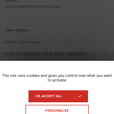
DAKAR
mia.senegal@mia-industries.com
Côte d’Ivoire
SOREF Côte d’Ivoire
57 BD DE MARSEILLE - 01 BP 5939 - ABIDJAN 01
This site uses cookies and gives you control over what you want
BERNABE Côte d’Ivoire
to activate
BVD de Marseille, Km4 – 01 BP 1867 ABIDJAN
service.etancheite@bernabeafrique.com
OK, ACCEPT ALL
PERSONALIZE