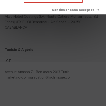
Maroc
Akzo Nobel Coatings S.A, Route Cotière Mohammadia, Bd
Ennasij (EX B), QI Benroussi - Ain Sebaa – 20250
CASABLANCA
Tunisie & Algérie
LCT
Avenue Annaba Z.I. Ben arous 2013 Tunis
marketing-communication@lachimique.com