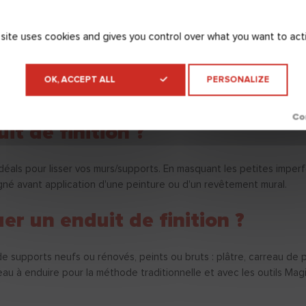
 site uses cookies and gives you control over what you want to act
OK, ACCEPT ALL
PERSONALIZE
it de finition ?
 idéals pour lisser vos murs/supports. En masquant les petites imperf
oigné avant application d'une peinture ou d'un revêtement mural.
er un enduit de finition ?
de supports neufs ou rénovés, peints ou bruts : plâtre, carreau de 
teau à enduire pour la méthode traditionnelle et avec les outils Mag