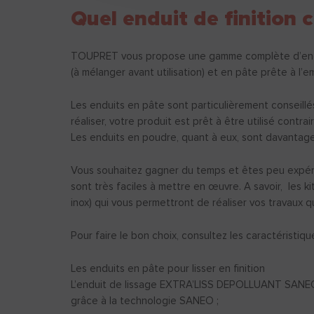
Quel enduit de finition c
TOUPRET vous propose une gamme complète d’enduits
(à mélanger avant utilisation) et en pâte prête à l’em
Les enduits en pâte sont particulièrement conseillés
réaliser, votre produit est prêt à être utilisé contr
Les enduits en poudre, quant à eux, sont davantage
Vous souhaitez gagner du temps et êtes peu expérim
sont très faciles à mettre en œuvre. A savoir, les 
inox) qui vous permettront de réaliser vos travaux q
Pour faire le bon choix, consultez les caractéristiqu
Les enduits en pâte pour lisser en finition
L’enduit de lissage EXTRA’LISS DEPOLLUANT SANEO pour
grâce à la technologie SANEO ;