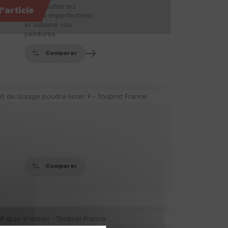
Lisse toutes les
l‘article
petites imperfections
et sublime vos
peintures
Comparer
EXTRA'LISS PATE
Lisse toutes les
petites imperfections
et sublime vos
peintures
Comparer
LISSER PATE