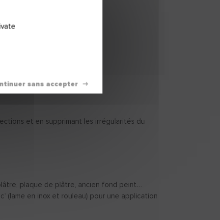
Lisse toutes les
petites imperfections
ivate
et sublime vos
peintures
Comparer
ections et en supprimant les irrégularités du
plâtre, plaque de plâtre, ancien fond peint…
ic' (lame en inox et rouleau) pour une application