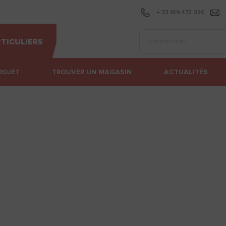
+ 33 169 472 020
Effectuer une recherc
TICULIERS
ROJET
TROUVER UN MAGASIN
ACTUALITÉS