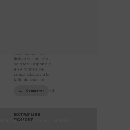
POLYVALENT
TOUPRET
SYSTEM
Enduit polyvalent
pour recouvrir les
imperfections jusqu’à
3 mm. Séchage
rapide, ponçage
réduit de 80 % et
finition finition très
soignée. Disponible
en 4 formats de
seaux adaptés à la
taille du chantier.
Comparer
EXTRA'LISS
POUDRE
nt bien choisir son enduit de finition ?