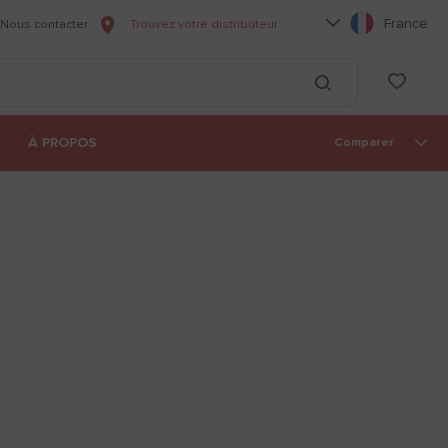
Choisissez votre l
France
Nous contacter
Trouvez votre distributeur
he
List
Lancer la recherc
À PROPOS
Comparer