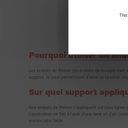
This
Pourquoi utiliser un endu
Les enduits de finition (ou enduits de lissage) sont
support, ils vous permettront d'avoir un résultat s
Sur quel support appliqu
Nos enduits de finition s’appliquent sur tous types 
L’application se fait à l’aide d’une lame et d'un cou
encore plus facile.