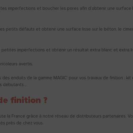
tes imperfections et boucher les pores afin d’obtenir une surface li
 petits défauts et obtenir une surface lisse sur le béton, le ciment
s petites imperfections et obtenir un résultat extra blanc et extra 
bricoleurs avertis.
s des enduits de la gamme MAGIC’ pour vos travaux de finition : ki
urs débutants…
e finition ?
te la France grâce à notre réseau de distributeurs partenaires. V
ués près de chez vous.