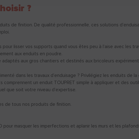
hoisir ?
 de finition. De qualité professionnelle, ces solutions d’enduis
ploi.
 pour lisser vos supports quand vous êtes peu à l’aise avec les tra
airement aux enduits en poudre.
 adaptés aux gros chantiers et destinés aux bricoleurs expériment
enté dans les travaux d’enduisage ? Privilégiez les enduits de la
kits comprennent un enduit TOUPRET simple à appliquer et des outil
uel que soit votre niveau d’expertise.
es de tous nos produits de finition.
 masquer les imperfections et aplanir les murs et les plafonds avan