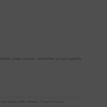
larités, éclats, rayures…) présentes sur vos supports.
ENDUIT DE
LISSAGE