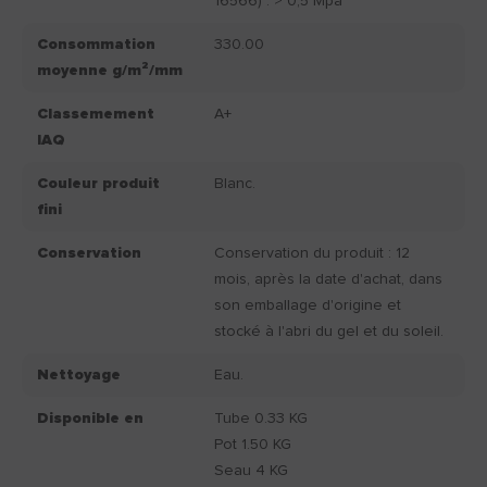
16566) : > 0,5 Mpa
Consommation
330.00
moyenne g/m²/mm
Classemement
A+
IAQ
Couleur produit
Blanc.
fini
Conservation
Conservation du produit : 12
mois, après la date d'achat, dans
son emballage d'origine et
stocké à l'abri du gel et du soleil.
Nettoyage
Eau.
Disponible en
Tube 0.33 KG
Pot 1.50 KG
Seau 4 KG