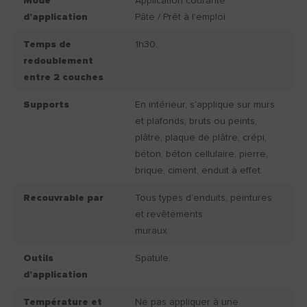
Mode
Application courante
d'application
Pâte / Prêt à l'emploi
Temps de
1h30.
redoublement
entre 2 couches
Supports
En intérieur, s’applique sur murs
et plafonds, bruts ou peints,
plâtre, plaque de plâtre, crépi,
béton, béton cellulaire, pierre,
brique, ciment, enduit à effet.
Recouvrable par
Tous types d’enduits, peintures
et revêtements
muraux
Outils
Spatule.
d'application
Température et
Ne pas appliquer à une