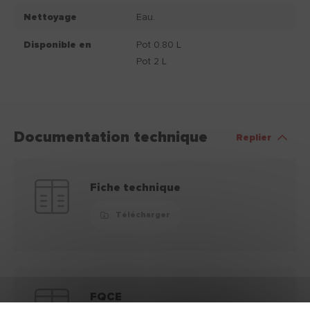
Nettoyage
Eau.
Disponible en
Pot 0.80 L
Pot 2 L
Documentation technique
Replier
Fiche technique
Télécharger
FQCE