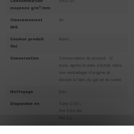
Consommation
1000.00
moyenne g/m²/mm
Classemement
A+
IAQ
Couleur produit
Blanc.
fini
Conservation
Conservation du produit : 12
mois, après la date d'achat, dans
son emballage d'origine et
stocké à l'abri du gel et du soleil.
Nettoyage
Eau.
Disponible en
Tube 0.33 L
Pot 0.60 KG
Pot 2 L