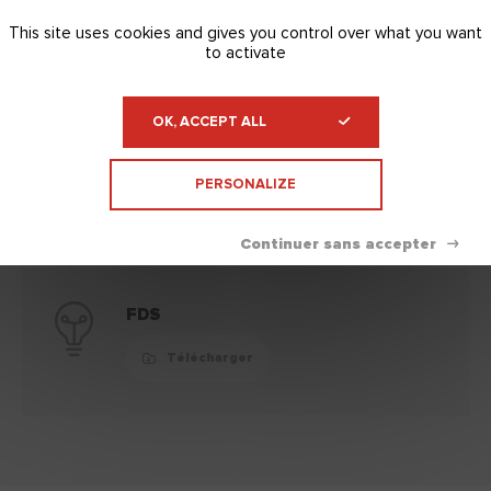
This site uses cookies and gives you control over what you want
to activate
Documentation technique
Replier
OK, ACCEPT ALL
FQCE
PERSONALIZE
Télécharger
FDS
Télécharger