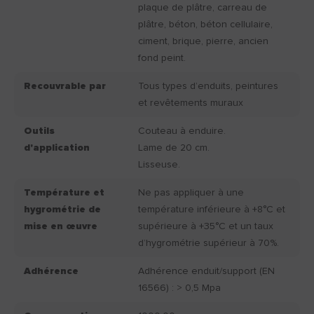
plaque de plâtre, carreau de
plâtre, béton, béton cellulaire,
ciment, brique, pierre, ancien
fond peint.
Recouvrable par
Tous types d’enduits, peintures
et revêtements muraux
Outils
Couteau à enduire.
d'application
Lame de 20 cm.
Lisseuse.
Température et
Ne pas appliquer à une
hygrométrie de
température inférieure à +8°C et
mise en œuvre
supérieure à +35°C et un taux
d’hygrométrie supérieur à 70%.
Adhérence
Adhérence enduit/support (EN
16566) : > 0,5 Mpa