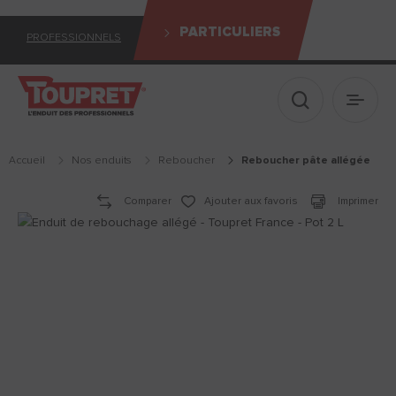
PARTICULIERS
PROFESSIONNELS
Afficher le 
Ouvrir
Accueil
Nos enduits
reboucher
reboucher pâte allégée
Comparer
Ajouter aux favoris
Imprimer