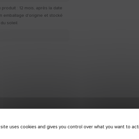
produit : 12 mois, après la date
n emballage d'origine et stocké
 du soleil.
ue
 site uses cookies and gives you control over what you want to act
FDS