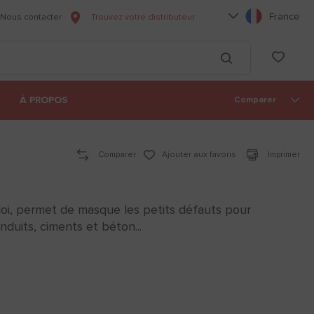
Choisissez votre l
France
Nous contacter
Trouvez votre distributeur
he
List
Lancer la recherc
À PROPOS
Comparer
Comparer
Ajouter aux favoris
Imprimer
ploi, permet de masque les petits défauts pour
nduits, ciments et béton...