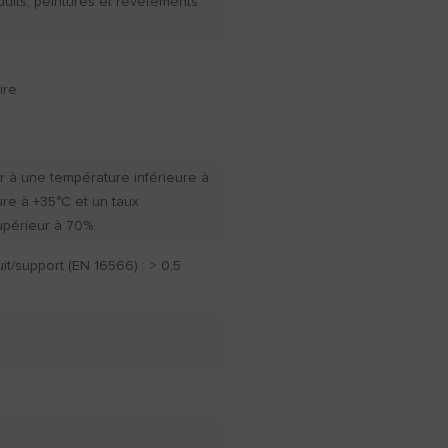
duits, peintures et revêtements
re.
r à une température inférieure à
ure à +35°C et un taux
upérieur à 70%.
t/support (EN 16566) : > 0,5