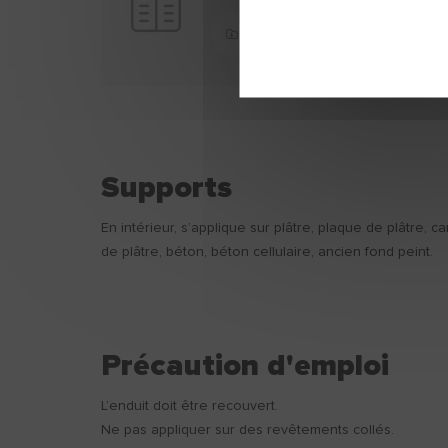
Télécharger
Supports
En intérieur, s’applique sur plâtre, plaque de plâtre, c
de plâtre, béton, béton cellulaire, ancien fond peint.
Précaution d'emploi
L’enduit doit être recouvert.
Ne pas appliquer sur des revêtements collés.