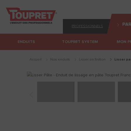
PAR
PROFESSIONNELS
ENDUITS
TOUPRET SYSTEM
MON P
Accueil
Nos enduits
lisser en finition
lisser p