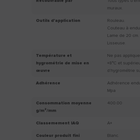
Recouvrable par
Tous types d’en
muraux.
Outils d'application
Rouleau.
Couteau à endui
Lame de 20 cm.
Lisseuse.
Température et
Ne pas applique
hygrométrie de mise en
+8°C et supérie
œuvre
d’hygrométrie s
Adhérence
Adhérence endui
Mpa
Consommation moyenne
400.00
g/m²/mm
Classemement IAQ
A+
Couleur produit fini
Blanc.