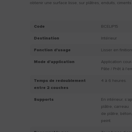
obtenir une surface lisse, sur plâtres, enduits, ciment
Code
BCELIP15
Destination
Intérieur
Fonction d'usage
Lisser en finitio
Mode d'application
Application cou
Pâte / Prêt à l'e
Temps de redoublement
4 à 6 heures.
entre 2 couches
Supports
En intérieur, s’a
plâtre, carreau
de plâtre, béton
peint.