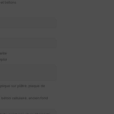
s et bétons
n
rante
mploi
pplique sur plâtre, plaque de
, béton cellulaire, ancien fond