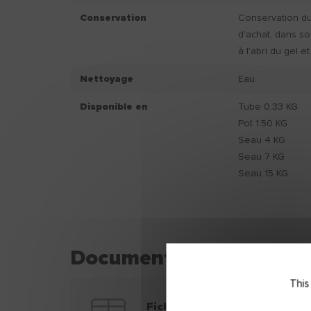
Conservation
Conservation du 
d'achat, dans so
à l'abri du gel et
Nettoyage
Eau.
Disponible en
Tube 0.33 KG
Pot 1.50 KG
Seau 4 KG
Seau 7 KG
Seau 15 KG
Documentation techniq
This
Fiche technique