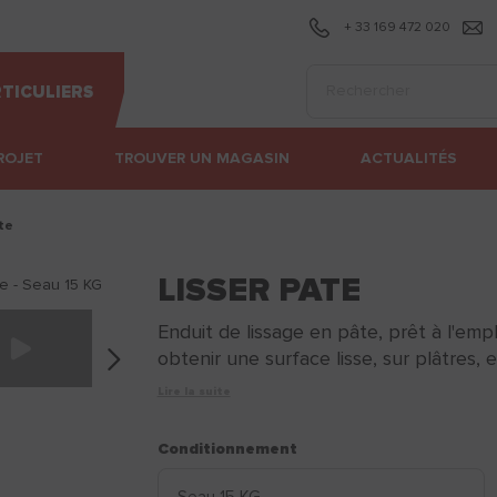
+ 33 169 472 020
Effectuer une recherc
TICULIERS
ROJET
TROUVER UN MAGASIN
ACTUALITÉS
ate
LISSER PATE
Enduit de lissage en pâte, prêt à l'em
obtenir une surface lisse, sur plâtres, e
Lire la suite
Conditionnement