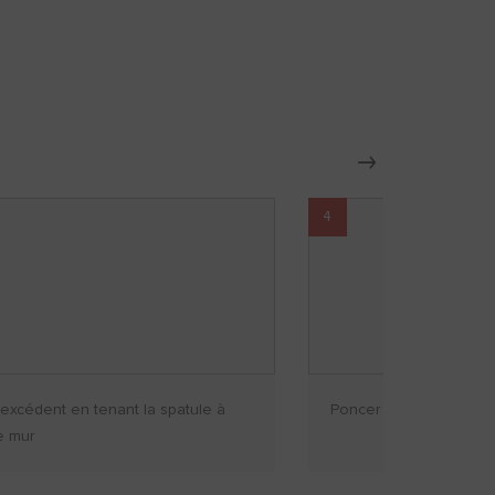
4
’excédent en tenant la spatule à
Poncer lorsque l'enduit
le mur