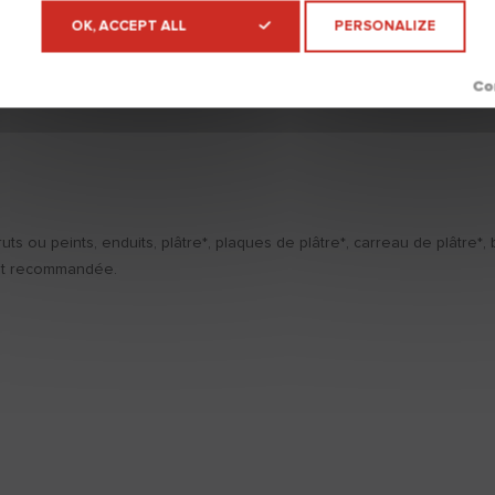
OK, ACCEPT ALL
PERSONALIZE
Télécharger
ruts ou peints, enduits, plâtre*, plaques de plâtre*, carreau de plâtre*,
est recommandée.