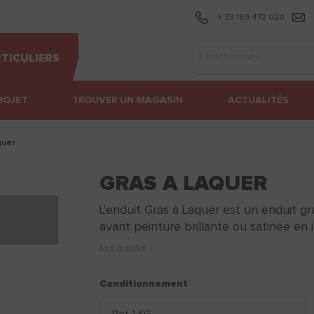
+ 33 169 472 020
Effectuer une recherc
TICULIERS
ROJET
TROUVER UN MAGASIN
ACTUALITÉS
aquer
GRAS A LAQUER
L'enduit Gras à Laquer est un enduit gr
avant peinture brillante ou satinée en in
Lire la suite
Conditionnement