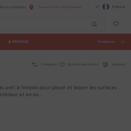
Choisissez votre l
France
Nous contacter
Trouvez votre distributeur
he
List
Lancer la recherc
À PROPOS
Comparer
Comparer
Ajouter aux favoris
Imprimer
as prêt à l'emploi pour glacer et laquer les surfaces
térieur et en ex...