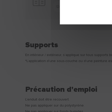
Télécharger
Supports
En intérieur / extérieur, s’applique sur tous supports b
*L’application d’une sous-couche ou d’une peinture 
Précaution d'emploi
L’enduit doit être recouvert.
Ne pas appliquer sur du polystyrène.
Ne pas appliquer sur fonds humides.