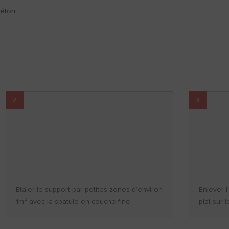
éton.
2
3
Etaler le support par petites zones d’environ
Enlever l
1m² avec la spatule en couche fine
plat sur 