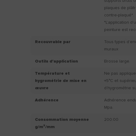
supports bruts ou
plaques de plâtr
contre-plaqué*.
*L’application 
peinture est r
Recouvrable par
Tous types d’en
muraux
Outils d'application
Brosse large.
Température et
Ne pas applique
hygrométrie de mise en
+5°C et supérie
œuvre
d’hygrométrie s
Adhérence
Adhérence endui
Mpa.
Consommation moyenne
200.00
g/m²/mm