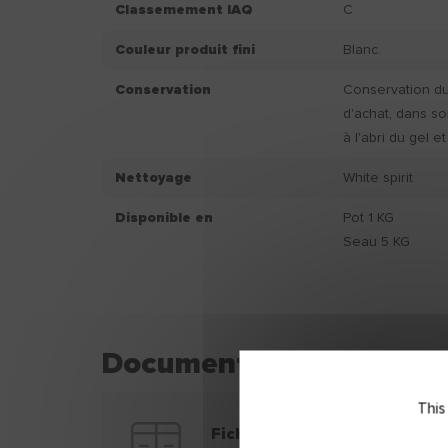
Classemement IAQ
C
Couleur produit fini
Blanc.
Conservation
Conservation du 
d'achat, dans so
à l'abri du gel et
Nettoyage
White spirit
Disponible en
Pot 1 KG
Seau 5 KG
Documentation techniq
This
Fiche technique