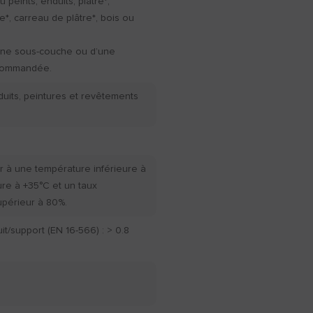
 peints, enduits, plâtre*,
e*, carreau de plâtre*, bois ou
d’une sous-couche ou d’une
ecommandée.
duits, peintures et revêtements
r à une température inférieure à
ure à +35°C et un taux
upérieur à 80%.
t/support (EN 16-566) : > 0.8