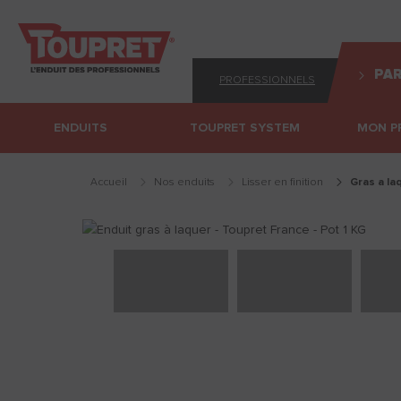
PAR
PROFESSIONNELS
ENDUITS
TOUPRET SYSTEM
MON P
Accueil
Nos enduits
lisser en finition
gras a l