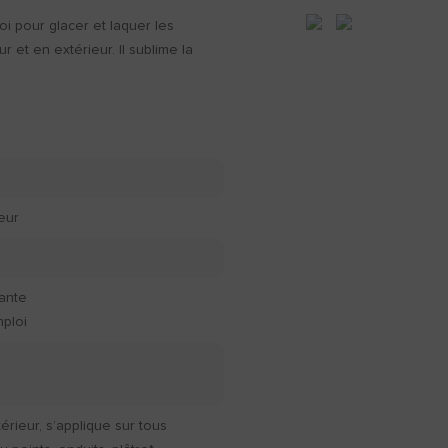
oi pour glacer et laquer les
r et en extérieur. Il sublime la
ieur
n
rante
mploi
térieur, s’applique sur tous