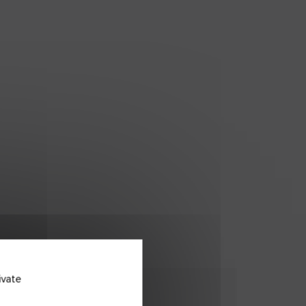
ivate
FDS