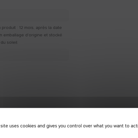
produit : 12 mois, après la date
n emballage d'origine et stocké
 du soleil.
ue
 site uses cookies and gives you control over what you want to act
FQCE