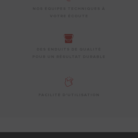
NOS ÉQUIPES TECHNIQUES À
VOTRE ÉCOUTE
DES ENDUITS DE QUALITÉ
POUR UN RÉSULTAT DURABLE
FACILITÉ D'UTILISATION