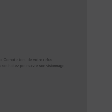
déo. Compte tenu de votre refus
us souhaitez poursuivre son visionnage,