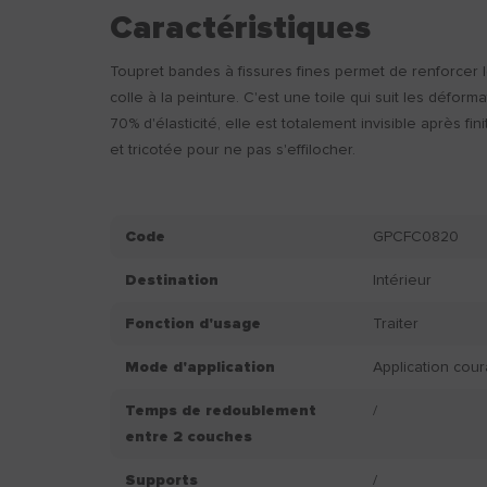
Caractéristiques
Toupret bandes à fissures fines permet de renforcer 
colle à la peinture. C'est une toile qui suit les défor
70% d'élasticité, elle est totalement invisible après fi
et tricotée pour ne pas s'effilocher.
Code
GPCFC0820
Destination
Intérieur
Fonction d'usage
Traiter
Mode d'application
Application cou
Temps de redoublement
/
entre 2 couches
Supports
/