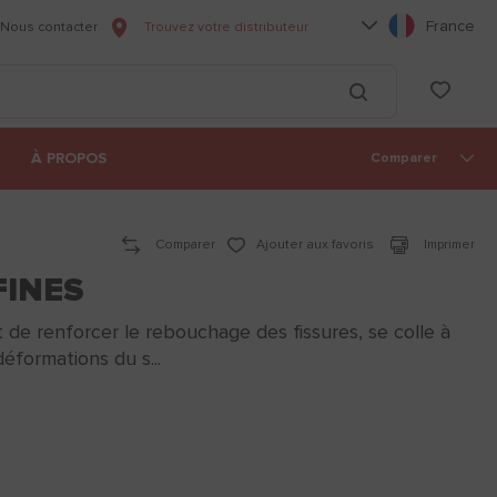
Choisissez votre l
France
Nous contacter
Trouvez votre distributeur
he
List
Lancer la recherc
À PROPOS
Comparer
Comparer
Ajouter aux favoris
Imprimer
FINES
 de renforcer le rebouchage des fissures, se colle à
déformations du s...