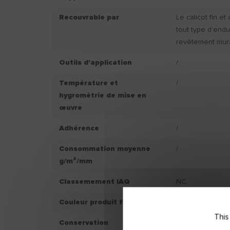
Recouvrable par
Le calicot fin e
tout type d’endu
revêtement mura
Outils d'application
/
Température et
/
hygrométrie de mise en
œuvre
Adhérence
/
Consommation moyenne
/
g/m²/mm
Classemement IAQ
NC
Couleur produit fini
/
This
Conservation
/