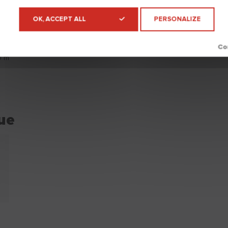
OK, ACCEPT ALL
PERSONALIZE
 m
0 m
0 m
ue