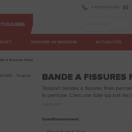
+ 33 169 472 020
Effectuer une recherc
TICULIERS
ROJET
TROUVER UN MAGASIN
ACTUALITÉS
nde a fissures fines
BANDE A FISSURES 
Toupret bandes à fissures fines permet
la peinture. C'est une toile qui suit les 
Lire la suite
Conditionnement