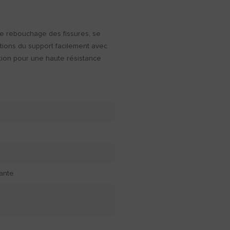
le rebouchage des fissures, se
mations du support facilement avec
nition pour une haute résistance
rante