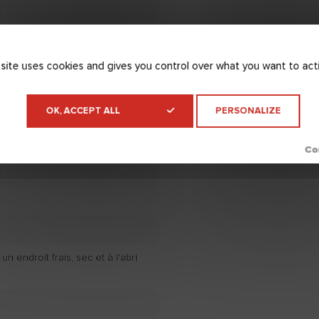
re.
r à une température inférieure à
 site uses cookies and gives you control over what you want to act
ure à +35°C et un taux
upérieur à 80%.
OK, ACCEPT ALL
PERSONALIZE
n endroit frais, sec et à l'abri