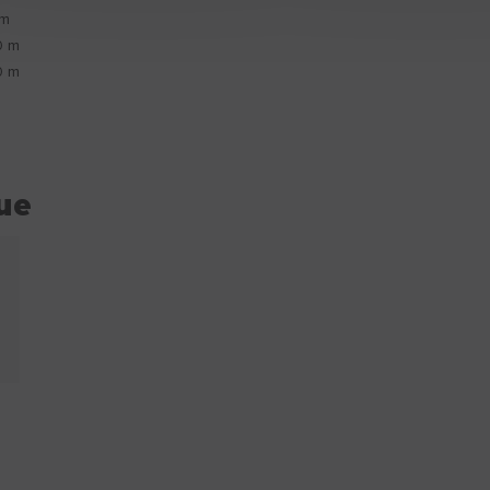
 m
0 m
0 m
ue