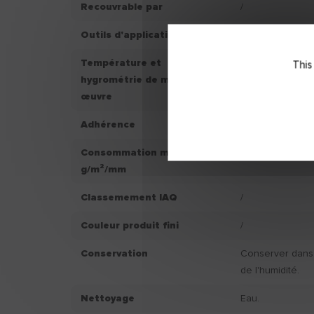
Recouvrable par
/
Outils d'application
Couteau à endui
Température et
Ne pas applique
This
hygrométrie de mise en
+5°C et supérie
œuvre
d’hygrométrie s
Adhérence
/
Consommation moyenne
/
g/m²/mm
Classemement IAQ
/
Couleur produit fini
/
Conservation
Conserver dans u
de l'humidité.
Nettoyage
Eau.