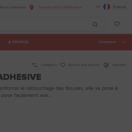
Choisissez votre l
France
Nous contacter
Trouvez votre distributeur
he
List
Lancer la recherc
À PROPOS
Comparer
Comparer
Ajouter aux favoris
Imprimer
ADHESIVE
nforcer le rebouchage des fissures, elle se pose à
 pose facilement ave...