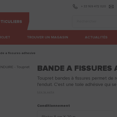
+ 33 169 472 020
Effectuer une recherc
TICULIERS
ROJET
TROUVER UN MAGASIN
ACTUALITÉS
nde a fissures adhesive
BANDE A FISSURES 
Toupret bandes à fissures permet de re
l'enduit. C'est une toile adhésive qui se
Lire la suite
Conditionnement