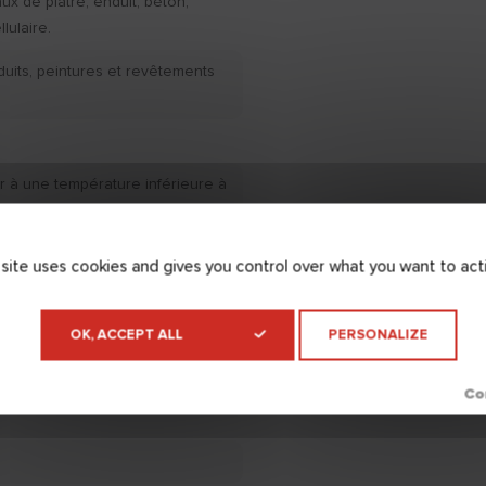
aux de plâtre, enduit, béton,
lulaire.
duits, peintures et revêtements
r à une température inférieure à
ure à +35°C et un taux
upérieur à 70%.
 site uses cookies and gives you control over what you want to act
t/support (EN 16566) : > 0,5
OK, ACCEPT ALL
PERSONALIZE