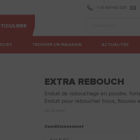
+ 33 169 472 020
Effectuer une recherc
TICULIERS
ROJET
TROUVER UN MAGASIN
ACTUALITÉS
EXTRA REBOUCH
Enduit de rebouchage en poudre, forte 
Enduit pour reboucher trous, fissures et
Lire la suite
Conditionnement