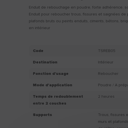
Enduit de rebouchage en poudre, forte adhérence, soli
Enduit pour reboucher trous, fissures et saignées de pe
plafonds bruts ou peints enduits, ciments, bétons, bri
en intérieur
Code
TSREB05
Destination
Intérieur
Fonction d'usage
Reboucher
Mode d'application
Poudre / A prép
Temps de redoublement
2 heures
entre 2 couches
Supports
Trous, fissures 
murs et plafonds