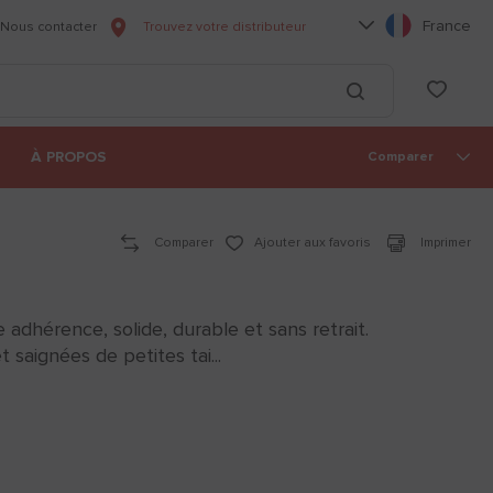
Choisissez votre l
France
Nous contacter
Trouvez votre distributeur
he
List
Lancer la recherc
À PROPOS
Comparer
Comparer
Ajouter aux favoris
Imprimer
adhérence, solide, durable et sans retrait.
 saignées de petites tai...