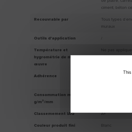
de plâtre, carre
ciment, béton cel
Recouvrable par
Tous types d’en
muraux
Outils d'application
/
Température et
Ne pas applique
hygrométrie de mise en
+8°C et supérie
œuvre
d’hygrométrie s
This
Adhérence
Adhérence endui
Mpa
Consommation moyenne
/
g/m²/mm
Classemement IAQ
A+
Couleur produit fini
Blanc.