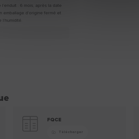
l’enduit : 6 mois, après la date
on emballage d'origine fermé et
e l’humidité.
ue
FQCE
Télécharger