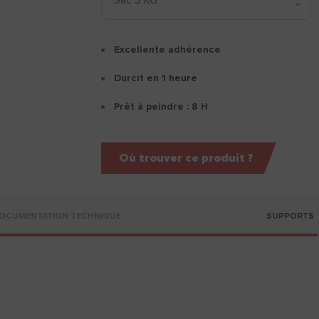
Excellente adhérence
Durcit en 1 heure
Prêt à peindre : 8 H
Où trouver ce produit ?
OCUMENTATION TECHNIQUE
SUPPORTS