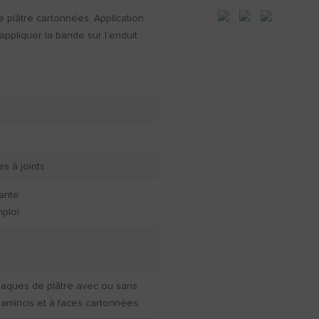
 plâtre cartonnées. Application
appliquer la bande sur l’enduit
s à joints
rante
mploi
plaques de plâtre avec ou sans
 amincis et à faces cartonnées.