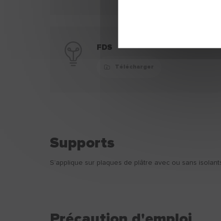
FDS
Télécharger
Supports
S’applique sur plaques de plâtre avec ou sans isolant
Précaution d'emploi