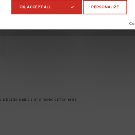
OK, ACCEPT ALL
PERSONALIZE
s à bords amincis et à faces cartonnées.