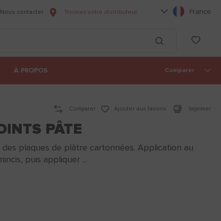
Choisissez votre l
France
Nous contacter
Trouvez votre distributeur
he
List
Lancer la recherc
À PROPOS
Comparer
Comparer
Ajouter aux favoris
Imprimer
OINTS PÂTE
 des plaques de plâtre cartonnées. Application au
ncis, puis appliquer ...