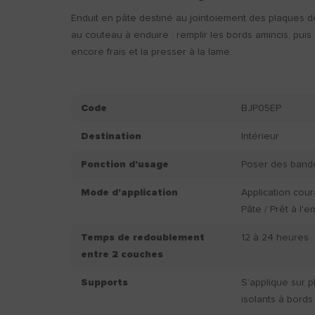
Enduit en pâte destiné au jointoiement des plaques de
au couteau à enduire : remplir les bords amincis, puis 
encore frais et la presser à la lame.
Code
BJP05EP
Destination
Intérieur
Fonction d'usage
Poser des bande
Mode d'application
Application cou
Pâte / Prêt à l'e
Temps de redoublement
12 à 24 heures
entre 2 couches
Supports
S’applique sur 
isolants à bords