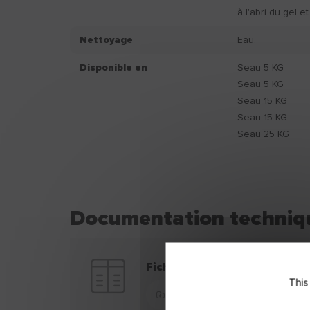
à l'abri du gel et
Nettoyage
Eau.
Disponible en
Seau 5 KG
Seau 5 KG
Seau 15 KG
Seau 15 KG
Seau 25 KG
Documentation techniq
Fiche technique
This
Télécharger