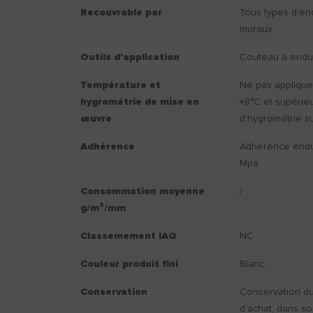
Recouvrable par
Tous types d’en
muraux
Outils d'application
Couteau à endui
Température et
Ne pas applique
hygrométrie de mise en
+8°C et supérie
œuvre
d’hygrométrie s
Adhérence
Adhérence endui
Mpa
Consommation moyenne
/
g/m²/mm
Classemement IAQ
NC
Couleur produit fini
Blanc.
Conservation
Conservation du 
d'achat, dans so