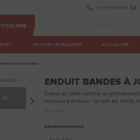
+ 33 169 472 020
Effectuer une recherc
TICULIERS
ROJET
TROUVER UN MAGASIN
ACTUALITÉS
 bandes à joints pâte
ENDUIT BANDES À J
Enduit en pâte destiné au jointoiement
couteau à enduire : remplir les bords ami
Lire la suite
Conditionnement