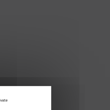
FQCE
ivate
Télécharger