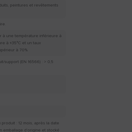
duits, peintures et revêtements
re.
r à une température inférieure à
ure à +35°C et un taux
upérieur à 70%.
t/support (EN 16566) : > 0,5
produit : 12 mois, après la date
n emballage d'origine et stocké