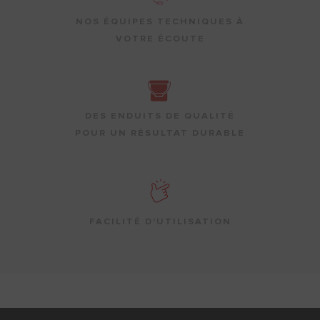
NOS ÉQUIPES TECHNIQUES À
VOTRE ÉCOUTE
DES ENDUITS DE QUALITÉ
POUR UN RÉSULTAT DURABLE
FACILITÉ D'UTILISATION