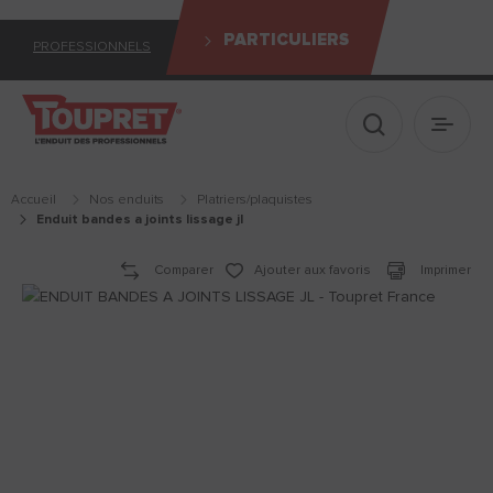
PARTICULIERS
PROFESSIONNELS
Afficher le 
Ouvrir
Accueil
Nos enduits
platriers/plaquistes
enduit bandes a joints lissage jl
Comparer
Ajouter aux favoris
Imprimer