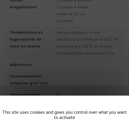
Outils
Couteau à enduire.
d'application
Couteau à mastic.
Lame de 20 cm.
Lisseuse.
Température et
Ne pas appliquer à une
hygrométrie de
température inférieure à +8°C et
mise en œuvre
supérieure à +35°C et un taux
d’hygrométrie supérieur à 70%.
Adhérence
/
Consommation
/
moyenne g/m²/mm
Classemement
A+
IAQ
This site uses cookies and gives you control over what you want
Couleur produit
Blanc.
to activate
fini