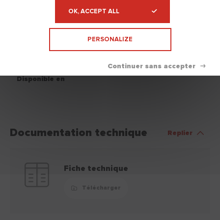
Conservation
Conservation du produit : 12
OK, ACCEPT ALL
mois, après la date d'achat, dans
son emballage d'origine et
PERSONALIZE
stocké à l'abri du gel et du soleil.
Nettoyage
Eau.
Disponible en
Documentation technique
Replier
Fiche technique
Télécharger