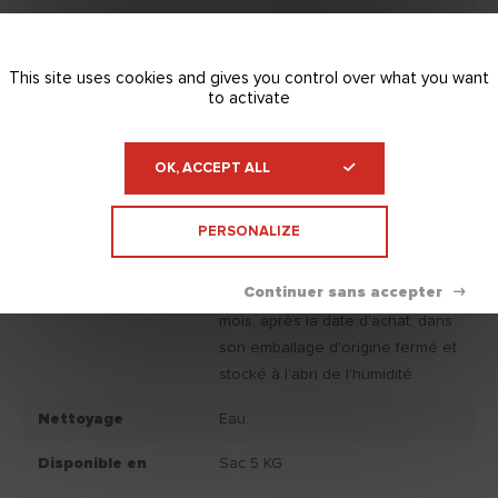
Adhérence
/
This site uses cookies and gives you control over what you want
Consommation
/
to activate
moyenne g/m²/mm
Classemement
/
OK, ACCEPT ALL
IAQ
Couleur produit
Vert
PERSONALIZE
fini
Conservation
Conservation de l’enduit : 12
mois, après la date d'achat, dans
son emballage d'origine fermé et
stocké à l’abri de l’humidité.
Nettoyage
Eau.
Disponible en
Sac 5 KG