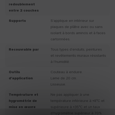
redoublement
entre 2 couches
Supports
S'applique en intérieur sur
plaques de plâtre avec ou sans
isolant à bords amincis et à faces
cartonnées.
Recouvrable par
Tous types d'enduits, peintures
et revêtements muraux résistants
à l'humidité.
Outils
Couteau à enduire.
d'application
Lame de 20 cm.
Lisseuse.
Température et
Ne pas appliquer à une
hygrométrie de
température inférieure à +8°C et
mise en œuvre
supérieure à +35°C et un taux
d’hygrométrie supérieur à 70%.