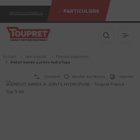
PARTICULIERS
PROFESSIONNELS
Afficher le 
Ouvrir
Accueil
Nos enduits
platriers/plaquistes
enduit bande a joints hydrofuge
Comparer
Ajouter aux favoris
Imprimer