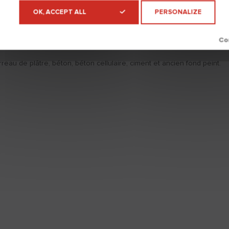
OK, ACCEPT ALL
PERSONALIZE
arreau de plâtre, béton, béton cellulaire, ciment et ancien fond peint.