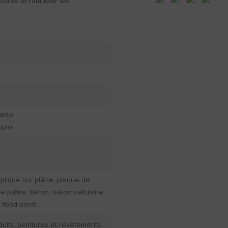
sures et rattraper les
rante
mploi
pplique sur plâtre, plaque de
e plâtre, béton, béton cellulaire,
 fond peint.
duits, peintures et revêtements