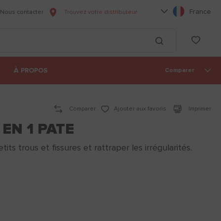
Choisissez votre l
France
Nous contacter
Trouvez votre distributeur
he
List
Lancer la recherc
À PROPOS
Comparer
Comparer
Ajouter aux favoris
Imprimer
EN 1 PATE
ts trous et fissures et rattraper les irrégularités.