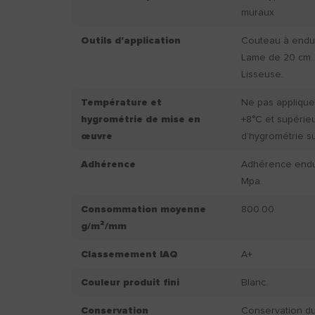
muraux
Outils d'application
Couteau à endui
Lame de 20 cm.
Lisseuse.
Température et
Ne pas applique
hygrométrie de mise en
+8°C et supérie
œuvre
d’hygrométrie s
Adhérence
Adhérence endui
Mpa.
Consommation moyenne
800.00
g/m²/mm
Classemement IAQ
A+
Couleur produit fini
Blanc.
Conservation
Conservation du 