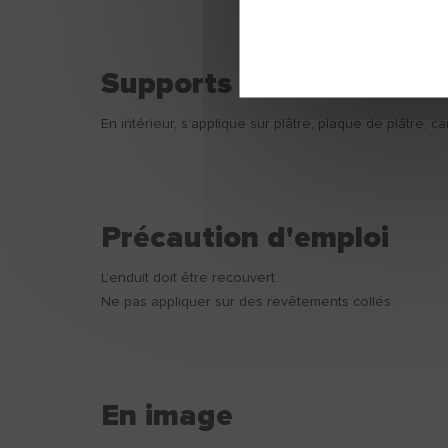
Supports
En intérieur, s’applique sur plâtre, plaque de plâtre, c
Précaution d'emploi
L’enduit doit être recouvert.
Ne pas appliquer sur des revêtements collés.
En image