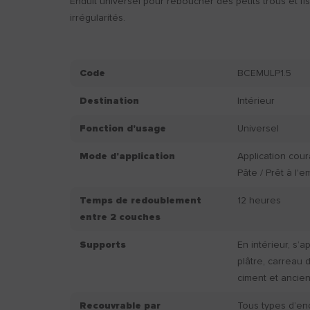
Enduit universel pour reboucher des petits trous et fis
irrégularités.
Code
BCEMULP1.5
Destination
Intérieur
Fonction d'usage
Universel
Mode d'application
Application cou
Pâte / Prêt à l'e
Temps de redoublement
12 heures
entre 2 couches
Supports
En intérieur, s’a
plâtre, carreau d
ciment et ancien
Recouvrable par
Tous types d’en