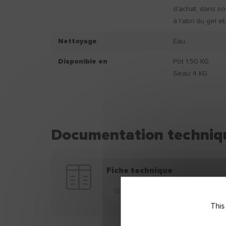
d'achat, dans so
à l'abri du gel et
Nettoyage
Eau.
Disponible en
Pot 1.50 KG
Seau 4 KG
Documentation techniq
Fiche technique
Télécharger
This