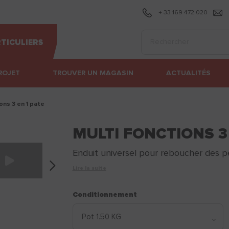
+ 33 169 472 020
Effectuer une recherc
TICULIERS
ROJET
TROUVER UN MAGASIN
ACTUALITÉS
ions 3 en 1 pate
MULTI FONCTIONS 3 
Enduit universel pour reboucher des peti
Lire la suite
Conditionnement