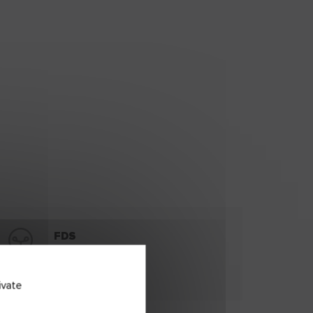
FDS
Télécharger
ivate