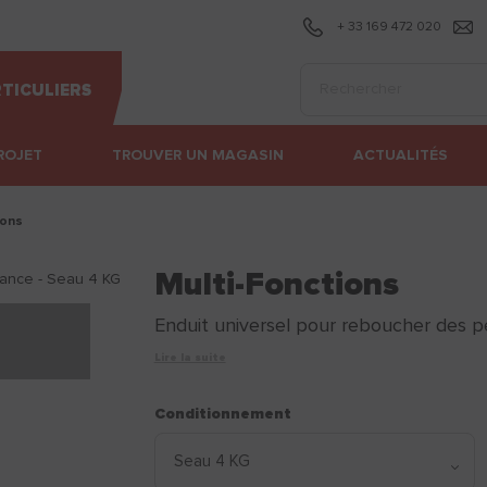
+ 33 169 472 020
Effectuer une recherc
TICULIERS
ROJET
TROUVER UN MAGASIN
ACTUALITÉS
ions
Multi-Fonctions
Enduit universel pour reboucher des peti
Lire la suite
Conditionnement