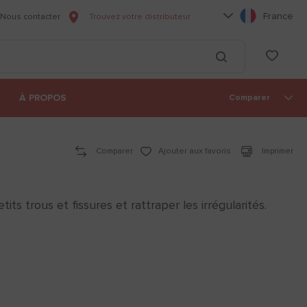
Choisissez votre l
France
Nous contacter
Trouvez votre distributeur
he
List
Lancer la recherc
À PROPOS
Comparer
Comparer
Ajouter aux favoris
Imprimer
ts trous et fissures et rattraper les irrégularités.