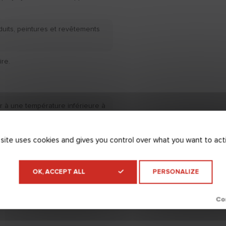
duits, peintures et revêtements
re.
r à une température inférieure à
ure à +35°C et un taux
upérieur à 80%.
 site uses cookies and gives you control over what you want to act
t/support (EN 16566) : > 0,5
OK, ACCEPT ALL
PERSONALIZE