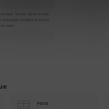
produit : 12 mois, après la date
n emballage d'origine et stocké
 du soleil.
ue
FQCE