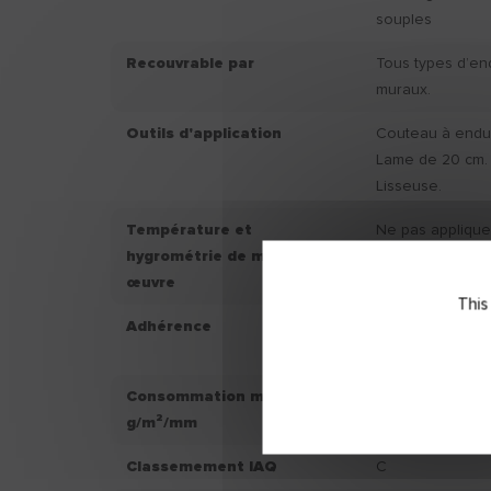
souples
Recouvrable par
Tous types d’en
muraux.
Outils d'application
Couteau à endui
Lame de 20 cm.
Lisseuse.
Température et
Ne pas applique
hygrométrie de mise en
+5°C et supérie
œuvre
d’hygrométrie s
This
Adhérence
Adhérence endui
Mpa
Consommation moyenne
1000.00
g/m²/mm
Classemement IAQ
C