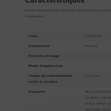
Caractéristiques
Enduit universel pour reboucher des petits trous et fis
irrégularités.
Code
TSUNIP04
Destination
Intérieur
Fonction d'usage
/
Mode d'application
/
Temps de redoublement
2 heures
entre 2 couches
Supports
Murs et plafonds
de plâtre, carrea
enduit, béton, mo
carrelage mural,