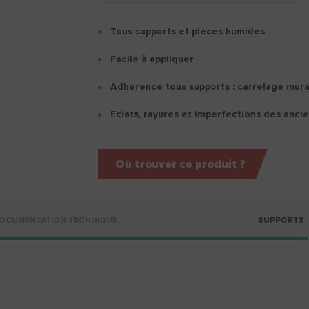
Tous supports et pièces humides
Facile à appliquer
Adhérence tous supports : carrelage mural
Eclats, rayures et imperfections des anci
Où trouver ce produit ?
OCUMENTATION TECHNIQUE
SUPPORTS