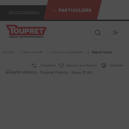
PARTICULIERS
PROFESSIONNELS
Afficher le 
Ouvrir
Accueil
Nos enduits
lisser en épaisseur
rapid renov
Comparer
Ajouter aux favoris
Imprimer