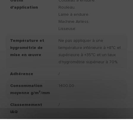
Outils
Couteau à enduire.
d'application
Rouleau.
Lame à enduire.
Machine Airless.
Lisseuse.
Température et
Ne pas appliquer à une
hygrométrie de
température inférieure à +8°C et
mise en œuvre
supérieure à +35°C et un taux
d’hygrométrie supérieur à 70%.
Adhérence
/
Consommation
1400.00
moyenne g/m²/mm
Classemement
/
IAQ
Couleur produit
Blanc.
fini