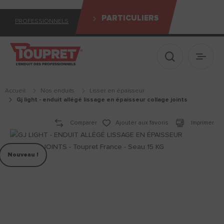
PARTICULIERS
PROFESSIONNELS
Afficher le 
Ouvrir
Accueil
Nos enduits
lisser en épaisseur
gj light - enduit allégé lissage en épaisseur collage joints
Comparer
Ajouter aux favoris
Imprimer
Nouveau !