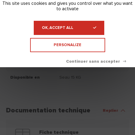
This site uses cookies and gives you control over what you want
to activate
Conservation
Conservation du produit : 12
mois, après la date d'achat, dans
son emballage d'origine et
OK, ACCEPT ALL
stocké à l'abri du gel et du soleil.
Nettoyage
Les résidus d’enduit s’enlèvent
PERSONALIZE
après séchage en frottant,
l’utilisation d’eau n’est pas une
nécessité.
Disponible en
Seau 15 KG
Documentation technique
Replier
Fiche technique