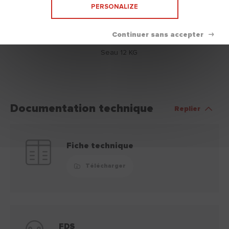
PERSONALIZE
Nettoyage
Eau.
Disponible en
Seau 7 KG
Seau 12 KG
Documentation technique
Replier
Fiche technique
Télécharger
FDS