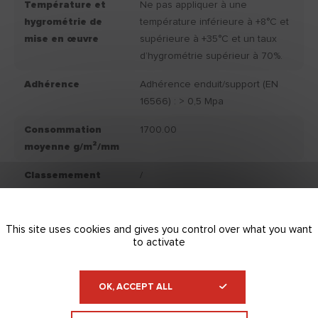
Température et
Ne pas appliquer à une
hygrométrie de
température inférieure à +8°C et
mise en œuvre
supérieure à +35°C et un taux
d’hygrométrie supérieur à 70%.
Adhérence
Adhérence enduit/support (EN
16566) : > 0,5 Mpa
Consommation
1700.00
moyenne g/m²/mm
Classemement
/
IAQ
Couleur produit
Blanc.
This site uses cookies and gives you control over what you want
fini
to activate
Conservation
Conservation du produit : 12
mois, après la date d'achat, dans
OK, ACCEPT ALL
son emballage d'origine et
stocké à l'abri du gel et du soleil.