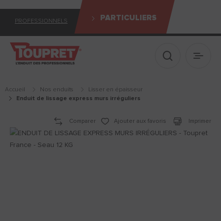
PARTICULIERS
PROFESSIONNELS
Afficher le 
Ouvrir
Accueil
Nos enduits
lisser en épaisseur
enduit de lissage express murs irréguliers
Comparer
Ajouter aux favoris
Imprimer