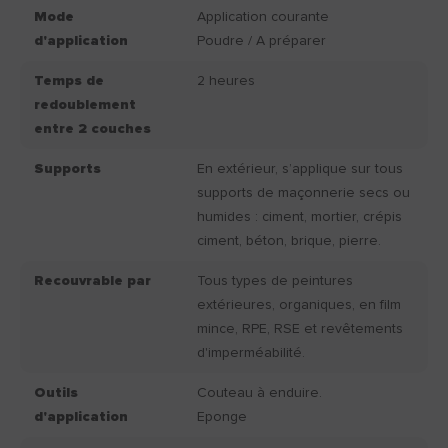
Mode
Application courante
d'application
Poudre / A préparer
Temps de
2 heures
redoublement
entre 2 couches
Supports
En extérieur, s’applique sur tous
supports de maçonnerie secs ou
humides : ciment, mortier, crépis
ciment, béton, brique, pierre.
Recouvrable par
Tous types de peintures
extérieures, organiques, en film
mince, RPE, RSE et revêtements
d'imperméabilité.
Outils
Couteau à enduire.
d'application
Eponge