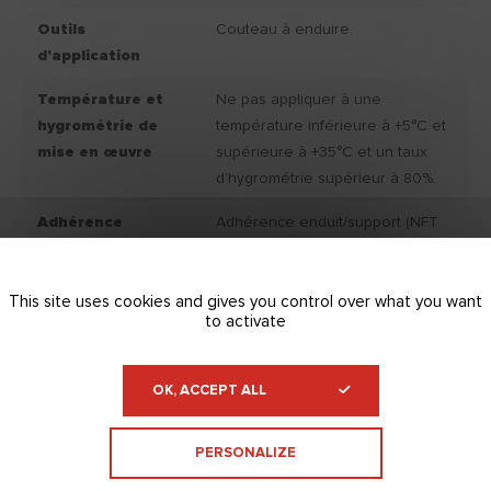
Outils
Couteau à enduire.
d'application
Température et
Ne pas appliquer à une
hygrométrie de
température inférieure à +5°C et
mise en œuvre
supérieure à +35°C et un taux
d’hygrométrie supérieur à 80%.
Adhérence
Adhérence enduit/support (NFT
30-608) : > 0.8 Mpa.
Consommation
200.00
This site uses cookies and gives you control over what you want
moyenne g/m²/mm
to activate
Classemement
NC
IAQ
OK, ACCEPT ALL
Couleur produit
Blanc.
PERSONALIZE
fini