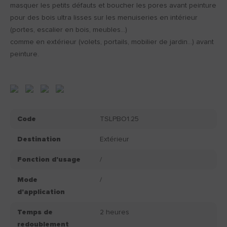
masquer les petits défauts et boucher les pores avant peinture
pour des bois ultra lisses sur les menuiseries en intérieur
(portes, escalier en bois, meubles...)
comme en extérieur (volets, portails, mobilier de jardin...) avant
peinture.
Code
TSLPBO1.25
Destination
Extérieur
Fonction d'usage
/
Mode
/
d'application
Temps de
2 heures
redoublement