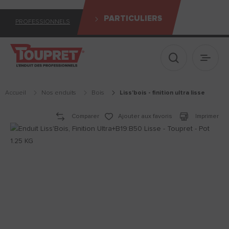
PARTICULIERS
PROFESSIONNELS
Afficher le 
Ouvrir
Accueil
Nos enduits
bois
liss'bois - finition ultra lisse
Comparer
Ajouter aux favoris
Imprimer