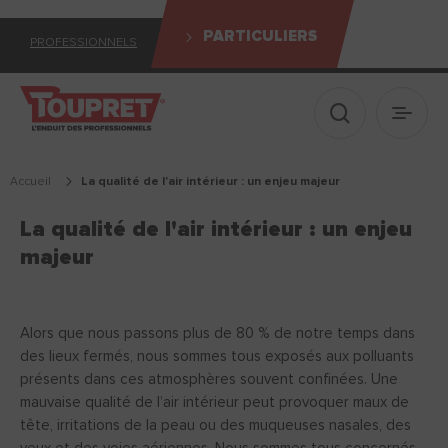
PARTICULIERS
PROFESSIONNELS
Afficher le 
Ouvrir
Accueil
la qualité de l'air intérieur : un enjeu majeur
La qualité de l'air intérieur : un enjeu
majeur
Alors que nous passons plus de 80 % de notre temps dans
des lieux fermés, nous sommes tous exposés aux polluants
présents dans ces atmosphères souvent confinées. Une
mauvaise qualité de l’air intérieur peut provoquer maux de
tête, irritations de la peau ou des muqueuses nasales, des