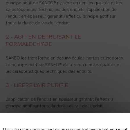
principe actif de SANEO® n’altère en rien les qualités et les
caractéristiques techniques des enduits. L’application de
l’enduit en épaisseur garantit l’effet du principe actif sur
toute la durée de vie de l’enduit.
2 - AGIT EN DETRUISANT LE
FORMALDEHYDE
SANEO les transforme en des molécules inertes et inodores.
Le principe actif de SANEO® n’altère en rien les qualités et
les caractéristiques techniques des enduits.
3 - LIBERE L'AIR PURIFIE
L’application de l’enduit en épaisseur garantit l’effet du
principe actif sur toute la durée de vie de l’enduit.
This site uses cookies and gives you control over what you want