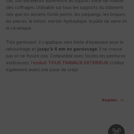
cas, son excellente adhérence au support évite de réaliser
des coffrages. Utilisable sur tous les supports du bâtiment
tels que les anciens fonds peints, les parpaings, les briques,
les pierres, le béton, mortier hydraulique, la pâte de verre et
la céramique.
Très garnissant, il s'applique sans limite d'épaisseur pour le
rebouchage et
jusqu'à 4 mm en garnissage
. Il ne creuse
pas et ne fissure pas. Compatible avec toutes les peintures
extérieures, l'
enduit TOUS TRAVAUX EXTERIEUR
s'utilise
également avant une pose de crépi.
Replier