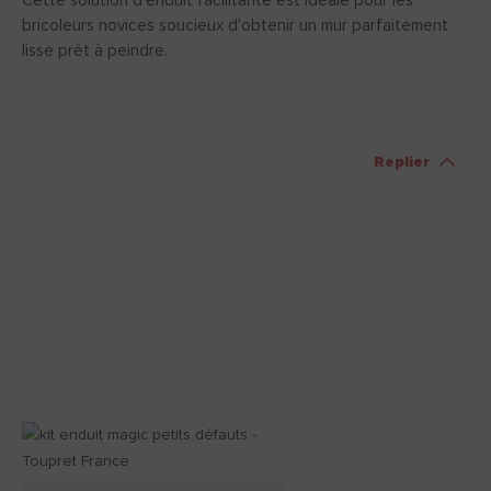
Cette solution d'enduit facilitante est idéale pour les
bricoleurs novices soucieux d'obtenir un mur parfaitement
lisse prêt à peindre.
Replier