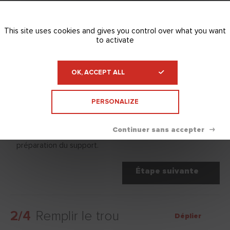
Dépoussiérer le
1/4
Replier
support
This site uses cookies and gives you control over what you want
to activate
OK, ACCEPT ALL
Avant d'appliquer l'enduit, il est nécessaire de supprimer
toutes les parties friables et non adhérentes du
revêtement.
PERSONALIZE
Prenez soin de dépoussiérer la façade avec une brosse
époussette pour éliminer la poussière après cette
préparation du support.
Étape suivante
2/4
Remplir le trou
Déplier