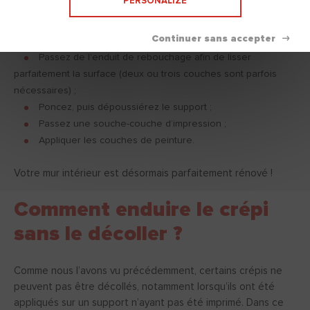
PERSONALIZE
(ou avec de l’eau vinaigrée, ou de l’ammoniac dilué dans de
l’eau) ;
Rincez le mur à l’eau claire ;
Passez de l’enduit de rebouchage afin de lisser
parfaitement la surface (deux ou trois couches sont parfois
nécessaires) ;
Poncez, puis dépoussiérez le support ;
Passez une souche-couche d’impression ;
Appliquer les couches de peinture.
Votre mur intérieur est désormais parfaitement rénové !
Comment enduire le crépi
sans le décoller ?
Comme nous l’avons vu précédemment, certains crépis ne
peuvent pas être décollés, notamment lorsqu’ils ont été
appliqués sur un support n’ayant pas été imprimé. Dans ce