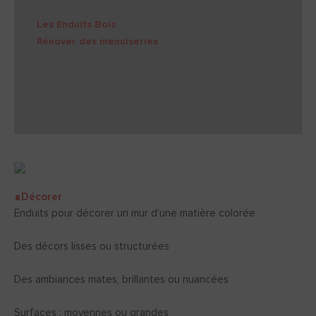
Les Enduits Bois
Rénover des menuiseries
∎Décorer
Enduits pour décorer un mur d’une matière colorée
Des décors lisses ou structurées
Des ambiances mates, brillantes ou nuancées
Surfaces : moyennes ou grandes