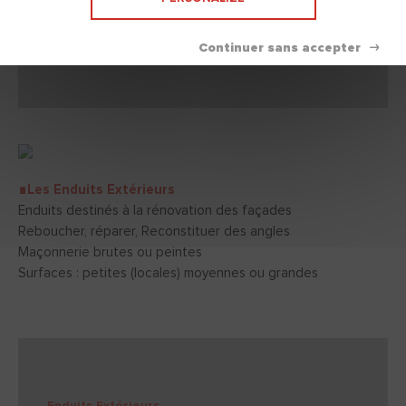
∎Les Enduits Extérieurs
Enduits destinés à la rénovation des façades
Reboucher, réparer, Reconstituer des angles
Maçonnerie brutes ou peintes
Surfaces : petites (locales) moyennes ou grandes
Enduits Extérieurs