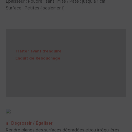
Epaisseur : Poudre : sans limite / Pâte : jusqu’à 1 cm
Surface : Petites (localement)
Traiter avant d'enduire
Enduit de Rebouchage
∎ Dégrossir / Égaliser
Rendre planes des surfaces dégradées et/ou irrégulières.