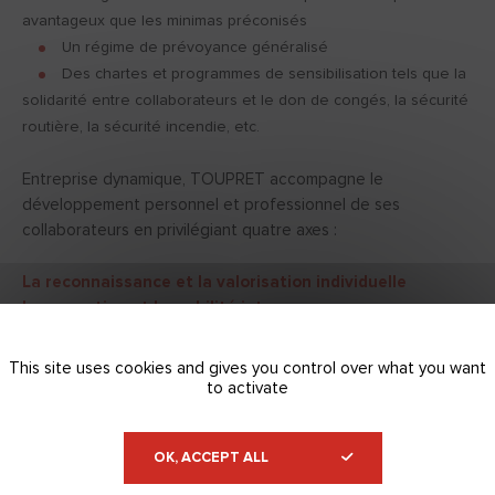
avantageux que les minimas préconisés
Un régime de prévoyance généralisé
Des chartes et programmes de sensibilisation tels que la
solidarité entre collaborateurs et le don de congés, la sécurité
routière, la sécurité incendie, etc.
Entreprise dynamique, TOUPRET accompagne le
développement personnel et professionnel de ses
collaborateurs en privilégiant quatre axes :
La reconnaissance et la valorisation individuelle
La promotion et la mobilité interne
La transmission de compétences entre collaborateurs
La formation.
This site uses cookies and gives you control over what you want
to activate
Attentif à la bonne information de chacun et au droit de
tous à s’exprimer, TOUPRET déploie des moyens de
OK, ACCEPT ALL
communications internes modernes et adaptés tels que des
newsletters, des diffusions de webinaires, des évènements