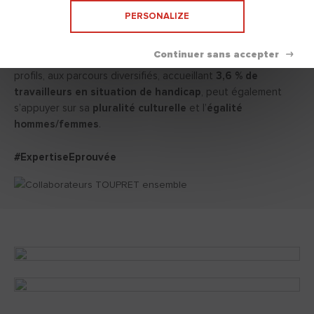
fédérateurs …
PERSONALIZE
Ces différents points d’attention font de TOUPRET une
entreprise qui puise sa force dans la grande diversité de ses
profils, aux parcours diversifiés, accueillant
3,6 % de
travailleurs en situation de handicap
, peut également
s’appuyer sur sa
pluralité culturelle
et l’
égalité
hommes/femmes
.
#ExpertiseEprouvée