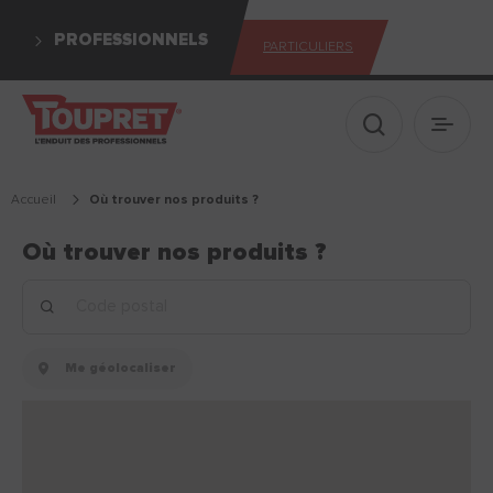
PROFESSIONNELS
PARTICULIERS
Afficher le 
Ouvrir
Accueil
où trouver nos produits ?
Où trouver nos produits ?
Ef
Lancer la recherche
Me géolocaliser