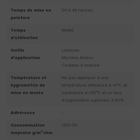
Temps de mise en
24 à 48 heures.
peinture
Temps
Illimité.
d'utilisation
Outils
Lisseuse.
d'application
Machine Airless
Couteau à enduire.
Température et
Ne pas appliquer à une
hygrométrie de
température inférieure à +5°C et
mise en œuvre
supérieure à +35°C et un taux
d’hygrométrie supérieur à 80%.
Adhérence
/
Consommation
1350.00
moyenne g/m²/mm