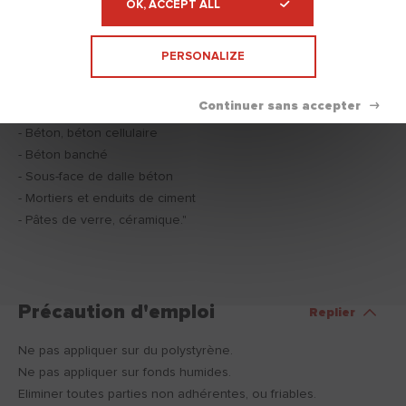
OK, ACCEPT ALL
PERSONALIZE
Supports
Replier
"Neufs ou rénovés, bruts ou peints :
- Béton, béton cellulaire
- Béton banché
- Sous-face de dalle béton
- Mortiers et enduits de ciment
- Pâtes de verre, céramique."
Précaution d'emploi
Replier
Ne pas appliquer sur du polystyrène.
Ne pas appliquer sur fonds humides.
Eliminer toutes parties non adhérentes, ou friables.