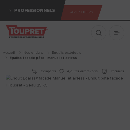
PROFESSIONNELS
PARTICULIERS
Afficher le 
Ouvrir
Accueil
Nos enduits
enduits extérieurs
egaliss facade pâte - manuel et airless
Comparer
Ajouter aux favoris
Imprimer