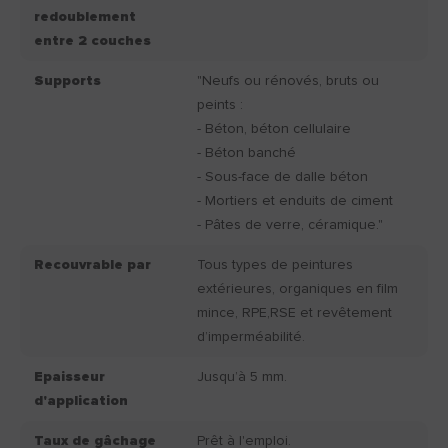
redoublement
entre 2 couches
Supports
"Neufs ou rénovés, bruts ou
peints :
- Béton, béton cellulaire
- Béton banché
- Sous-face de dalle béton
- Mortiers et enduits de ciment
- Pâtes de verre, céramique."
Recouvrable par
Tous types de peintures
extérieures, organiques en film
mince, RPE,RSE et revêtement
d’imperméabilité.
Epaisseur
Jusqu’à 5 mm.
d'application
Taux de gâchage
Prêt à l'emploi.