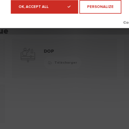
OK, ACCEPT ALL
PERSONALIZE
ue
DOP
Télécharger