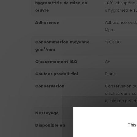
hygrométrie de mise en
+8°C et supérie
œuvre
d’hygrométrie s
Adhérence
Adhérence endui
Mpa
Consommation moyenne
1700.00
g/m²/mm
Classemement IAQ
A+
Couleur produit fini
Blanc.
Conservation
Conservation du 
d'achat, dans so
à l'abri du gel et
Nettoyage
Eau.
This
Disponible en
Sac 25 KG
Seau 25 KG