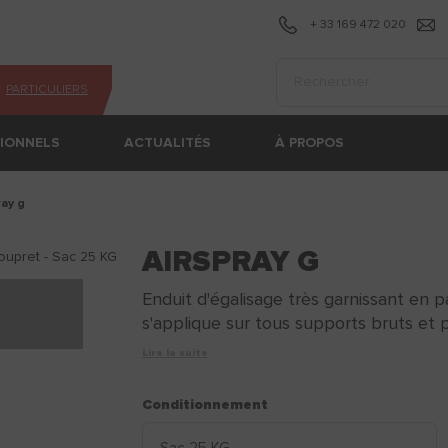
+ 33 169 472 020
Effectuer une recherc
PARTICULIERS
SIONNELS
ACTUALITÉS
À PROPOS
ray g
AIRSPRAY G
Enduit d'égalisage très garnissant en p
s'applique sur tous supports bruts et pe
Lire la suite
Conditionnement