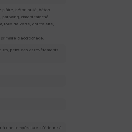
e plâtre, béton bullé, béton
e, parpaing, ciment taloché,
, toile de verre, gouttelette,
 primaire d'accrochage.
duits, peintures et revêtements
r à une température inférieure à