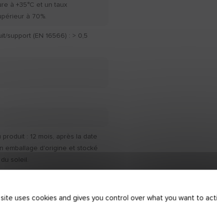
ure à +35°C et un taux
upérieur à 70%.
t/support (EN 16566) : > 0,5
produit : 12 mois, après la date
n emballage d'origine et stocké
 du soleil.
 site uses cookies and gives you control over what you want to act