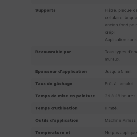
Supports
Plâtre, plaque d
cellulaire, briqu
ancien fond peint
crépi.
Application sans
Recouvrable par
Tous types d’en
muraux.
Epaisseur d'application
Jusqu’à 5 mm.
Taux de gâchage
Prêt à l'emploi.
Temps de mise en peinture
24 à 48 heures.
Temps d'utilisation
Illimité.
Outils d'application
Machine Airless
Température et
Ne pas applique