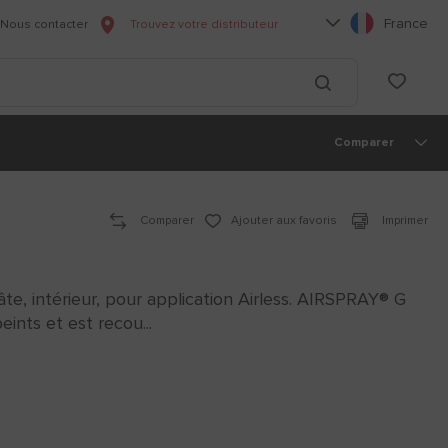
Choisissez votre l
France
Nous contacter
Trouvez votre distributeur
he
List
Lancer la recherc
Comparer
Comparer
Ajouter aux favoris
Imprimer
âte, intérieur, pour application Airless. AIRSPRAY® G
ints et est recou...