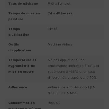
Taux de gâchage
Prêt à l'emploi.
Temps de mise en
24 à 48 heures.
peinture
Temps
Illimité.
d'utilisation
Outils
Machine Airless
d'application
Température et
Ne pas appliquer à une
hygrométrie de
température inférieure à +8°C et
mise en œuvre
supérieure à +35°C et un taux
d’hygrométrie supérieur à 70%.
Adhérence
Adhérence enduit/support (EN
16566) : > 0,5 Mpa
Consommation
1500.00
moyenne g/m²/mm