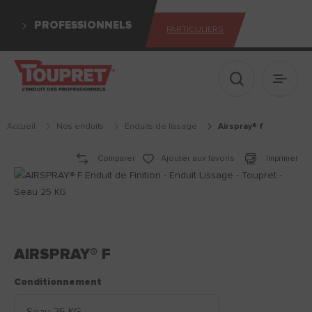
PROFESSIONNELS
PARTICULIERS
Afficher le 
Ouvrir
Accueil
Nos enduits
enduits de lissage
airspray® f
Comparer
Ajouter aux favoris
Imprimer
AIRSPRAY® F
Conditionnement