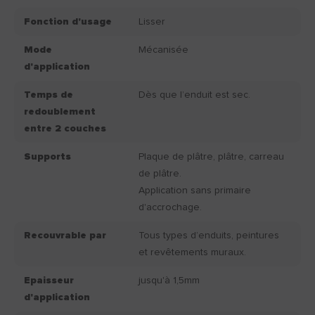
Fonction d'usage
Lisser
Mode
Mécanisée
d'application
Temps de
Dès que l’enduit est sec.
redoublement
entre 2 couches
Supports
Plaque de plâtre, plâtre, carreau
de plâtre.
Application sans primaire
d'accrochage.
Recouvrable par
Tous types d’enduits, peintures
et revêtements muraux.
Epaisseur
jusqu'à 1,5mm
d'application