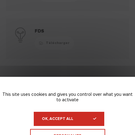
FDS
Télécharger
Supports
Replier
This site uses cookies and gives you control over what you want
Plaque de plâtre, plâtre, carreau de plâtre.
to activate
Application sans primaire d'accrochage.
OK, ACCEPT ALL