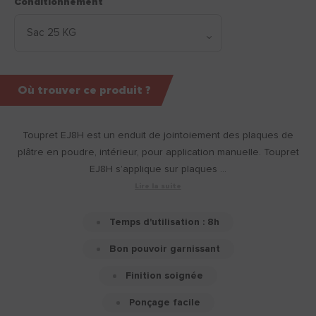
Conditionnement
Où trouver ce produit ?
Toupret EJ8H est un enduit de jointoiement des plaques de
plâtre en poudre, intérieur, pour application manuelle. Toupret
EJ8H s’applique sur plaques ...
Lire la suite
Temps d'utilisation : 8h
Bon pouvoir garnissant
Finition soignée
Ponçage facile