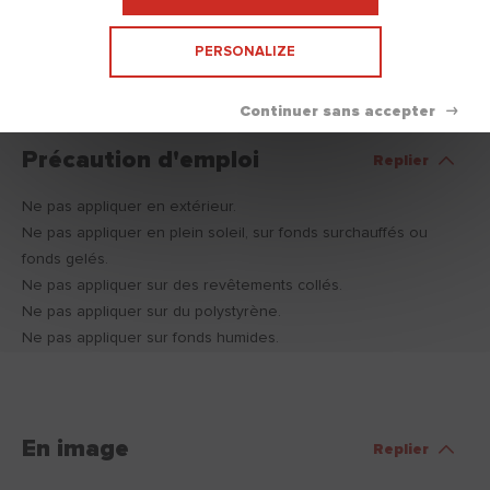
Sur plaque de plâtre avec ou sans isolants à bords amincis et à
faces cartonnées.
PERSONALIZE
Précaution d'emploi
Replier
Ne pas appliquer en extérieur.
Ne pas appliquer en plein soleil, sur fonds surchauffés ou
fonds gelés.
Ne pas appliquer sur des revêtements collés.
Ne pas appliquer sur du polystyrène.
Ne pas appliquer sur fonds humides.
En image
Replier