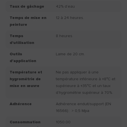
Taux de gâchage
42% d’eau
Temps de mise en
12 à 24 heures.
peinture
Temps
8 heures.
d'utilisation
Outils
Lame de 20 cm.
d'application
Température et
Ne pas appliquer à une
hygrométrie de
température inférieure à +8°C et
mise en œuvre
supérieure à +35°C et un taux
d’hygrométrie supérieur à 70%.
Adhérence
Adhérence enduit/support (EN
16566) : > 0,5 Mpa
Consommation
1050.00