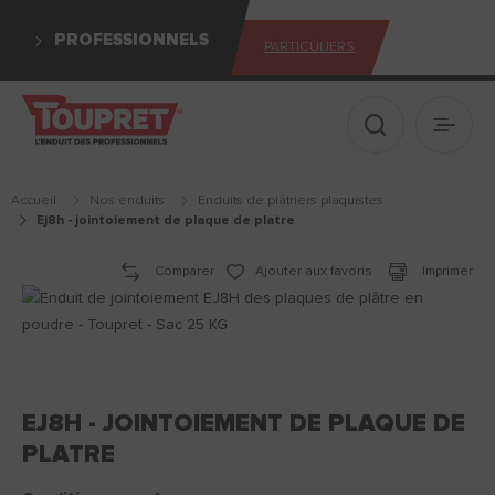
PROFESSIONNELS
PARTICULIERS
Afficher le 
Ouvrir
Accueil
Nos enduits
enduits de plâtriers plaquistes
ej8h - jointoiement de plaque de platre
Comparer
Ajouter aux favoris
Imprimer
EJ8H - JOINTOIEMENT DE PLAQUE DE
PLATRE