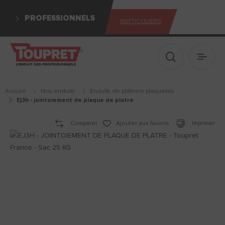
PROFESSIONNELS
PARTICULIERS
Afficher le 
Ouvrir
Accueil
Nos enduits
enduits de plâtriers plaquistes
ej3h - jointoiement de plaque de platre
Comparer
Ajouter aux favoris
Imprimer