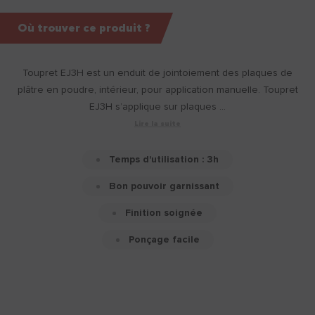
Où trouver ce produit ?
Toupret EJ3H est un enduit de jointoiement des plaques de
plâtre en poudre, intérieur, pour application manuelle. Toupret
EJ3H s’applique sur plaques ...
Lire la suite
Temps d'utilisation : 3h
Bon pouvoir garnissant
Finition soignée
Ponçage facile