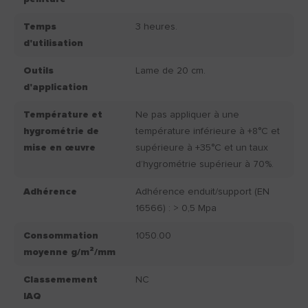
Temps
3 heures.
d'utilisation
Outils
Lame de 20 cm.
d'application
Température et
Ne pas appliquer à une
hygrométrie de
température inférieure à +8°C et
mise en œuvre
supérieure à +35°C et un taux
d’hygrométrie supérieur à 70%.
Adhérence
Adhérence enduit/support (EN
16566) : > 0,5 Mpa
Consommation
1050.00
moyenne g/m²/mm
Classemement
NC
IAQ