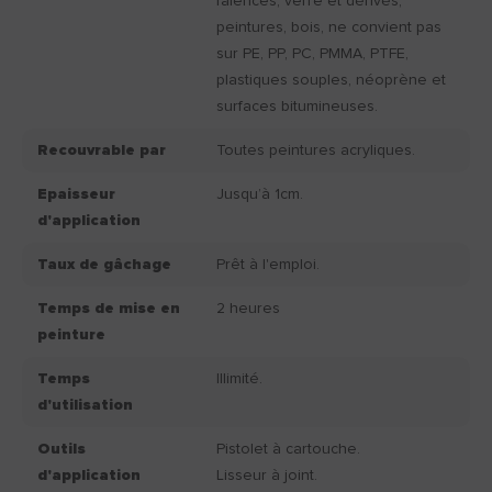
faïences, verre et dérivés,
peintures, bois, ne convient pas
sur PE, PP, PC, PMMA, PTFE,
plastiques souples, néoprène et
surfaces bitumineuses.
Recouvrable par
Toutes peintures acryliques.
Epaisseur
Jusqu’à 1cm.
d'application
Taux de gâchage
Prêt à l'emploi.
Temps de mise en
2 heures
peinture
Temps
Illimité.
d'utilisation
Outils
Pistolet à cartouche.
d'application
Lisseur à joint.