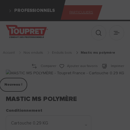
PROFESSIONNELS
PARTICULIERS
Afficher le 
Ouvrir
Accueil
Nos enduits
enduits bois
mastic ms polymère
Comparer
Ajouter aux favoris
Imprimer
Nouveau !
MASTIC MS POLYMÈRE
Conditionnement