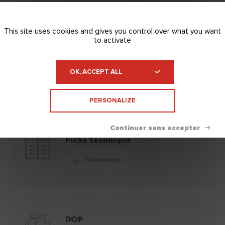
stocké à l'abri du gel et du soleil.
Nettoyage
White spirit
This site uses cookies and gives you control over what you want
to activate
Disponible en
Cartouche 0.29 KG
OK, ACCEPT ALL
PERSONALIZE
Documentation technique
Replier
Fiche technique
Télécharger
DOP