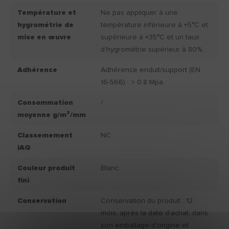
Température et
Ne pas appliquer à une
hygrométrie de
température inférieure à +5°C et
mise en œuvre
supérieure à +35°C et un taux
d’hygrométrie supérieur à 80%.
Adhérence
Adhérence enduit/support (EN
16-566) : > 0.8 Mpa.
Consommation
/
moyenne g/m²/mm
Classemement
NC
IAQ
Couleur produit
Blanc.
fini
Conservation
Conservation du produit : 12
mois, après la date d'achat, dans
son emballage d'origine et