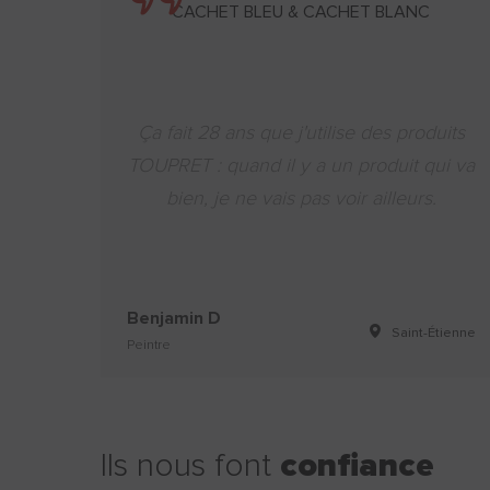
CACHET BLEU & CACHET BLANC
Ça fait 28 ans que j'utilise des produits
TOUPRET : quand il y a un produit qui va
bien, je ne vais pas voir ailleurs.
Benjamin D
Saint-Étienne
Peintre
Ils nous font
confiance