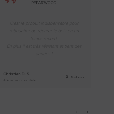
REPAR'WOOD
C'est le produit indispensable pour
L'ab
reboucher ou réparer le bois en un
de r
temps record.
De
En plus il est très résistant et tient des
années !
Christian D. S.
Kost
Toulouse
Artisan multi spécialiste
Respon