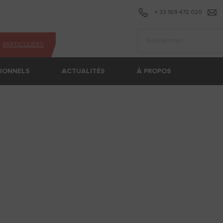
+ 33 169 472 020
Effectuer une recherc
PARTICULIERS
SIONNELS
ACTUALITÉS
À PROPOS