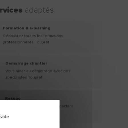
rvices
adaptés
Formation & e-learning
Découvrez toutes les formations
professionnelles Toupret
Démarrage chantier
Vous aider au démarrage avec des
spécialistes Toupret
Rekupo
Vous faciliter le tri tout en respectant
l’environnement
ivate