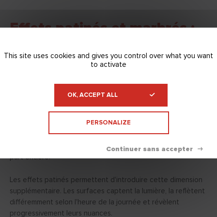
Effets patinés et marbrés :
profondeur et mise en
This site uses cookies and gives you control over what you want
scène
to activate
L'esthétique industrielle peut également
s'exprimer à travers des matières plus
OK, ACCEPT ALL
sophistiquées.
PERSONALIZE
Dans certains projets, l'objectif n'est plus uniquement de
structurer l'espace mais aussi de créer une véritable
expérience visuelle. La lumière devient alors un matériau à
part entière.
Les effets patinés permettent d'introduire cette dimension
supplémentaire. Les surfaces captent la lumière, la reflètent
différemment selon l'heure de la journée et révèlent
progressivement leurs nuances.