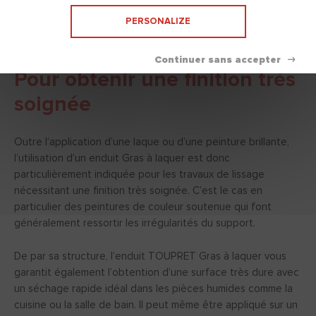
ne tolère aucun défaut de surface. C’est pourquoi il faut
PERSONALIZE
préparer les fonds avec un enduit de finition
particulièrement lisse comme l’est un enduit gras.
Pour obtenir une finition très
soignée
Outre l’application d’une laque ou d’une peinture brillante,
l’utilisation d’un enduit Gras à laquer est donc
particulièrement indiquée pour les travaux de lissage
nécessitant une finition très soignée. C’est le cas en
particulier des peintures de couleur soutenue qui font
généralement ressortir les irrégularités du support.
De par sa structure, l’enduit TOUPRET Gras à laquer vous
garantit également l’obtention d’une surface très dure avec
un séchage rapide idéal dans les pièces humides comme la
cuisine ou la salle de bain. Il peut même être appliqué sur un