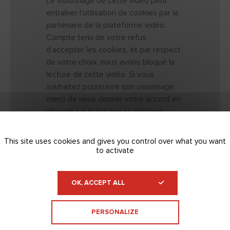
Le visionnage de cette vidéo peut
entraîner l’utilisation de cookies par le
partenaire de la plateforme vidéo.
Compte tenu de votre refus
d’accepter les cookies, et par respect
de votre choix, nous avons bloqué la
lecture de cette vidéo. Si vous
souhaitez poursuivre son visionnage,
merci de nous donner votre accord en
cliquant sur le bouton ci-dessous.
J'ACCEPTE
This site uses cookies and gives you control over what you want
to activate
OK, ACCEPT ALL
PERSONALIZE