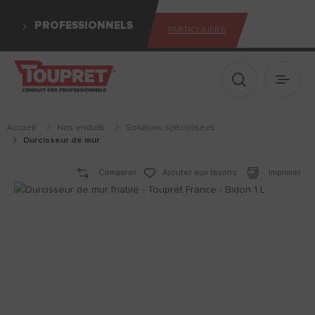
PROFESSIONNELS
PARTICULIERS
Afficher le 
Ouvrir
Accueil
Nos enduits
solutions spécialisées
durcisseur de mur
Comparer
Ajouter aux favoris
Imprimer