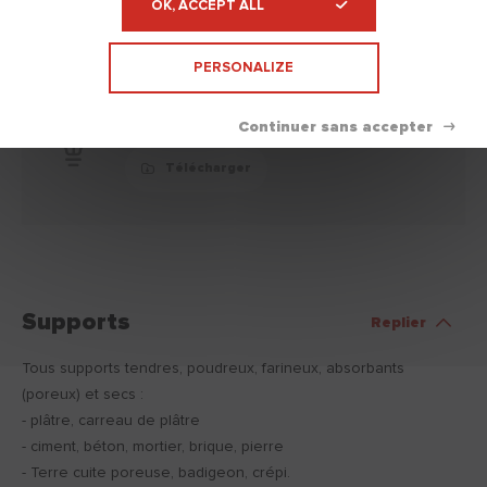
OK, ACCEPT ALL
PERSONALIZE
FDS
Télécharger
Supports
Replier
Tous supports tendres, poudreux, farineux, absorbants
(poreux) et secs :
- plâtre, carreau de plâtre
- ciment, béton, mortier, brique, pierre
- Terre cuite poreuse, badigeon, crépi.