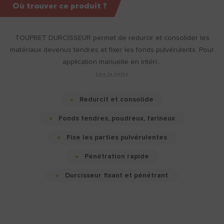
Où trouver ce produit ?
TOUPRET DURCISSEUR permet de redurcir et consolider les
matériaux devenus tendres et fixer les fonds pulvérulents. Pour
application manuelle en intéri...
Lire la suite
Redurcit et consolide
Fonds tendres, poudreux, farineux
Fixe les parties pulvérulentes
Pénétration rapide
Durcisseur fixant et pénétrant