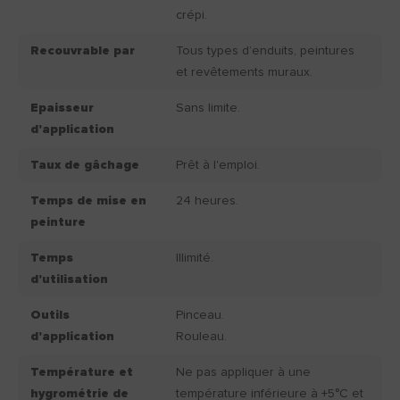
crépi.
Recouvrable par
Tous types d’enduits, peintures
et revêtements muraux.
Epaisseur
Sans limite.
d'application
Taux de gâchage
Prêt à l'emploi.
Temps de mise en
24 heures.
peinture
Temps
Illimité.
d'utilisation
Outils
Pinceau.
d'application
Rouleau.
Température et
Ne pas appliquer à une
hygrométrie de
température inférieure à +5°C et