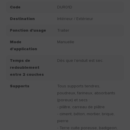
Code
DUR01D
Destination
Intérieur / Extérieur
Fonction d'usage
Traiter
Mode
Manuelle
d'application
Temps de
Dès que l’enduit est sec.
redoublement
entre 2 couches
Supports
Tous supports tendres,
poudreux, farineux, absorbants
(poreux) et secs :
- plâtre, carreau de plâtre
- ciment, béton, mortier, brique,
pierre
- Terre cuite poreuse, badigeon,