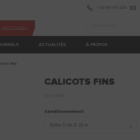
+ 33 169 472 020
Effectuer une recherc
PARTICULIERS
SIONNELS
ACTUALITÉS
À PROPOS
licots fins
CALICOTS FINS
Lire la suite
Conditionnement