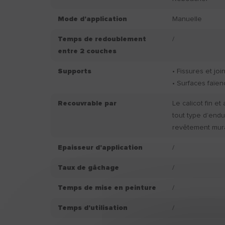
Mode d'application
Manuelle
Temps de redoublement
/
entre 2 couches
Supports
• Fissures et jo
• Surfaces faïen
Recouvrable par
Le calicot fin e
tout type d’endu
revêtement mura
Epaisseur d'application
/
Taux de gâchage
/
Temps de mise en peinture
/
Temps d'utilisation
/