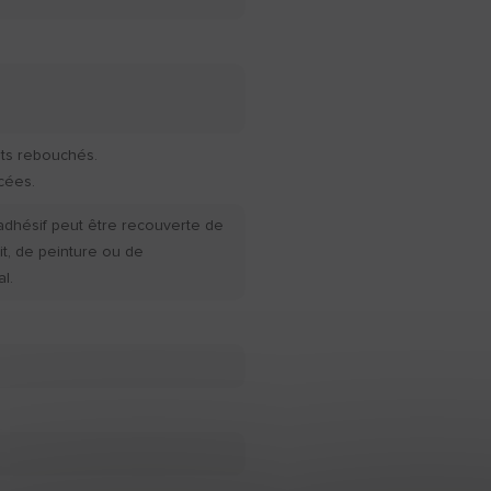
ints rebouchés.
cées.
t adhésif peut être recouverte de
it, de peinture ou de
l.