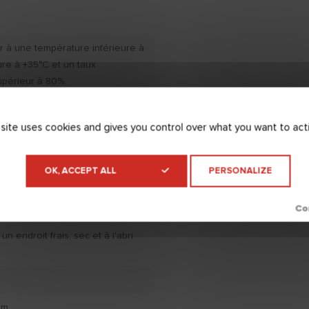
r à une température inférieure à
ure à +35°C et un taux
upérieur à 80%.
 site uses cookies and gives you control over what you want to act
OK, ACCEPT ALL
PERSONALIZE
n endroit frais, sec et à l'abri
 m