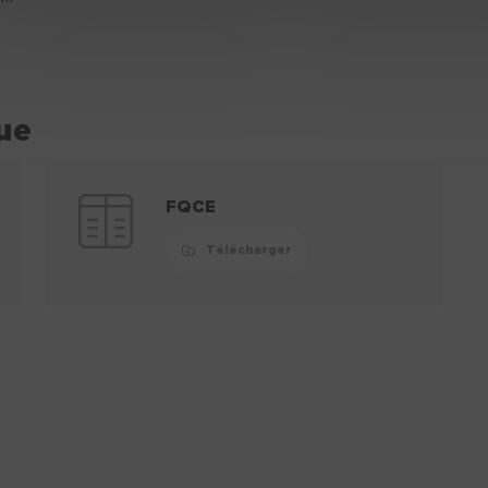
ue
FQCE
Télécharger