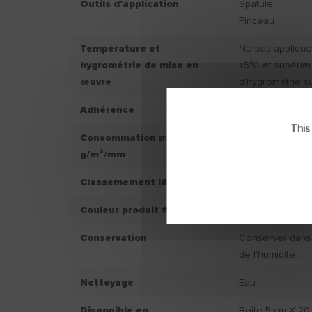
Outils d'application
Spatule.
Pinceau.
Température et
Ne pas applique
hygrométrie de mise en
+5°C et supérie
œuvre
d’hygrométrie s
Adhérence
/
This
Consommation moyenne
/
g/m²/mm
Classemement IAQ
NC
Couleur produit fini
/
Conservation
Conserver dans u
de l'humidité.
Nettoyage
Eau.
Disponible en
Boîte 5 cm X 20