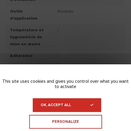
Outils
Rouleau.
d'application
Température et
/
hygrométrie de
mise en œuvre
Adhérence
/
Consommation
/
moyenne g/m²/mm
This site uses cookies and gives you control over what you want
Classemement
/
to activate
IAQ
Couleur produit
/
OK, ACCEPT ALL
fini
PERSONALIZE
Conservation
/