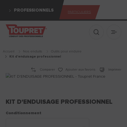
PROFESSIONNELS
PARTICULIERS
Afficher le 
Ouvrir
Accueil
Nos enduits
outils pour enduire
kit d'enduisage professionnel
Comparer
Ajouter aux favoris
Imprimer
KIT D'ENDUISAGE PROFESSIONNEL
Conditionnement