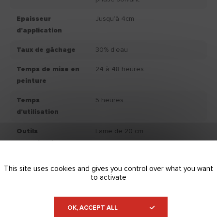
Epaisseur
Jusqu’à 4cm
d'application
Taux de gâchage
30% d’eau
Temps de mise en
24 à 48 heures.
peinture
Temps
5 heures.
d'utilisation
Outils
Lame de 20 cm.
d'application
Lisseuse.
Température et
Ne pas appliquer à une
This site uses cookies and gives you control over what you want
hygrométrie de
température inférieure à +5°C et
to activate
mise en œuvre
supérieure à +35°C et un taux
d’hygrométrie supérieur à 80%.
OK, ACCEPT ALL
Adhérence
Adhérence enduit/support (EN