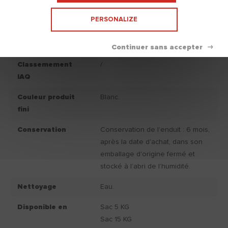
16-566) : > 0.8 Mpa.
PERSONALIZE
Consommation
1300.00
moyenne g/m²/mm
Classemement
/
IAQ
Couleur produit
Blanc.
fini
Conservation
Conservation de l’enduit : 6 mois,
après la date d'achat, dans son
emballage d'origine fermé et
stocké à l’abri de l’humidité.
Nettoyage
Eau.
Disponible en
Sac 5 KG
Sac 15 KG