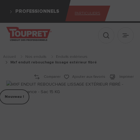
PROFESSIONNELS
PARTICULIERS
Afficher le 
Ouvrir
Accueil
Nos enduits
enduits extérieurs
mxf enduit rebouchage lissage extérieur fibré
Comparer
Ajouter aux favoris
Imprimer
Nouveau !