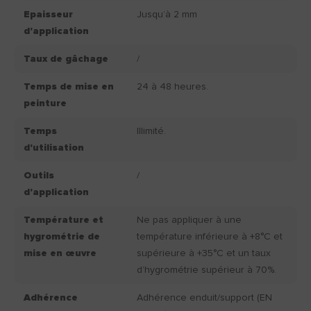
Epaisseur
Jusqu’à 2 mm
d'application
Taux de gâchage
/
Temps de mise en
24 à 48 heures.
peinture
Temps
Illimité.
d'utilisation
Outils
/
d'application
Température et
Ne pas appliquer à une
hygrométrie de
température inférieure à +8°C et
mise en œuvre
supérieure à +35°C et un taux
d’hygrométrie supérieur à 70%.
Adhérence
Adhérence enduit/support (EN