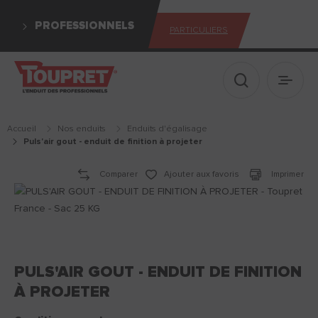
PROFESSIONNELS
PARTICULIERS
Afficher le 
Ouvrir
Accueil
Nos enduits
enduits d'égalisage
puls'air gout - enduit de finition à projeter
Comparer
Ajouter aux favoris
Imprimer
PULS'AIR GOUT - ENDUIT DE FINITION
À PROJETER