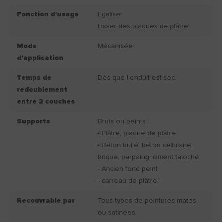
Fonction d'usage
Egaliser
Lisser des plaques de plâtre
Mode
Mécanisée
d'application
Temps de
Dès que l’enduit est sec.
redoublement
entre 2 couches
Supports
Bruts ou peints :
- Plâtre, plaque de plâtre
- Béton bullé, béton cellulaire,
brique, parpaing, ciment taloché
- Ancien fond peint
- carreau de plâtre."
Recouvrable par
Tous types de peintures mates
ou satinées.