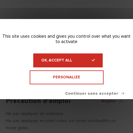
Supports
Replier
This site uses cookies and gives you control over what you want
to activate
Bruts ou peints :
- Plâtre, plaque de plâtre
- Béton bullé, béton cellulaire, brique, parpaing, ciment taloché
OK, ACCEPT ALL
- Ancien fond peint
- carreau de plâtre."
PERSONALIZE
Précaution d'emploi
Replier
Ne pas appliquer en extérieur.
Ne pas appliquer en plein soleil, sur fonds surchauffés ou
fonds gelés.