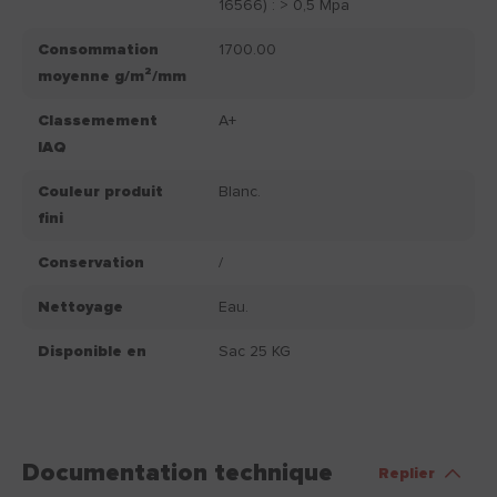
16566) : > 0,5 Mpa
Consommation
1700.00
moyenne g/m²/mm
Classemement
A+
IAQ
Couleur produit
Blanc.
fini
Conservation
/
Nettoyage
Eau.
Disponible en
Sac 25 KG
Documentation technique
Replier