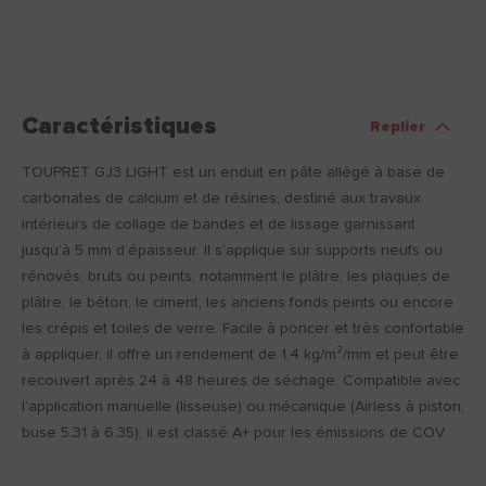
Caractéristiques
Replier
TOUPRET GJ3 LIGHT est un enduit en pâte allégé à base de
carbonates de calcium et de résines, destiné aux travaux
intérieurs de collage de bandes et de lissage garnissant
jusqu’à 5 mm d’épaisseur. Il s’applique sur supports neufs ou
rénovés, bruts ou peints, notamment le plâtre, les plaques de
plâtre, le béton, le ciment, les anciens fonds peints ou encore
les crépis et toiles de verre. Facile à poncer et très confortable
à appliquer, il offre un rendement de 1,4 kg/m²/mm et peut être
recouvert après 24 à 48 heures de séchage. Compatible avec
l’application manuelle (lisseuse) ou mécanique (Airless à piston,
buse 5.31 à 6.35), il est classé A+ pour les émissions de COV.