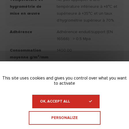
hygrométrie de
température inférieure à +8°C et
mise en œuvre
supérieure à +35°C et un taux
d’hygrométrie supérieur à 70%.
Adhérence
Adhérence enduit/support (EN
16566) : > 0,5 Mpa
Consommation
1400.00
moyenne g/m²/mm
Classemement
/
IAQ
This site uses cookies and gives you control over what you want
to activate
Couleur produit
Blanc.
fini
OK, ACCEPT ALL
Conservation
Conservation du produit : 12
mois, après la date d'achat, dans
PERSONALIZE
son emballage d'origine et
stocké à l'abri du gel et du soleil.