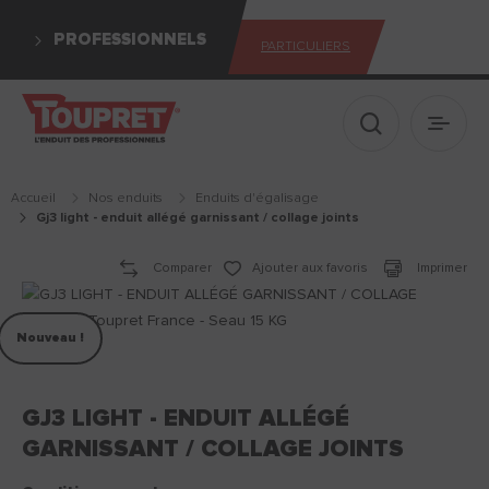
PROFESSIONNELS
PARTICULIERS
Afficher le 
Ouvrir
Accueil
Nos enduits
enduits d'égalisage
gj3 light - enduit allégé garnissant / collage joints
Comparer
Ajouter aux favoris
Imprimer
Nouveau !
GJ3 LIGHT - ENDUIT ALLÉGÉ
GARNISSANT / COLLAGE JOINTS