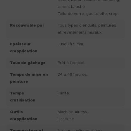
ciment taloché
Toile de verre, gouttelette, crépi.
Recouvrable par
Tous types d'enduits, peintures
et revêtements muraux.
Epaisseur
Jusqu’à 5 mm.
d'application
Taux de gâchage
Prêt à l'emploi.
Temps de mise en
24 à 48 heures.
peinture
Temps
Illimité.
d'utilisation
Outils
Machine Airless.
d'application
Lisseuse.
Température et
Ne pas appliquer à une