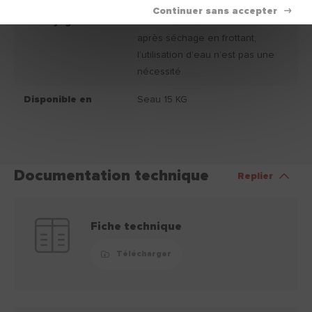
Nettoyage
Les résidus d’enduit s’enlèvent
après séchage en frottant,
l’utilisation d’eau n’est pas une
nécessité.
Disponible en
Seau 15 KG
Documentation technique
Replier
Fiche technique
Télécharger